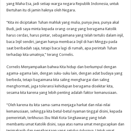
yang Maha Esa, jadi setiap warga negara Republik Indonesia, untuk
Bertuhan itu di jamin haknya oleh Negara.
“Kita ini diciptakan Tuhan mahluk yang mulia, punya jiwa, punya akal
Budi, jadi saya minta kepada orang-orang yang beragama Katolik
harus cerdas, harus pintar, sebagaimana yang telah tertulis dalam injil,
baca Injil sendiri, jangan hanya membaca Injil di hari Minggu pada
saat beribadah saja, tetapi baca lagi di rumah, apa perintah Tuhan
terhadap kita umatnya,” terang Cornelis.
Cornelis Menyampaikan bahwa Kita hidup dan berkumpul dengan
agama-agama lain, dengan suku-suku lain, dengan adat budaya yang
berbeda, tetapi bagaimana kita saling menghargai dan saling
menghormati, jaga toleransi kehidupan beragama disekitar kita,
sesama kita karena yang lebih penting adalah faktor kemanusiaan.
“Oleh karena itu kita sama-sama menjaga harkat dan nilai-nilai
kemanusiaan, sehingga kita betul-betul nyaman tinggal disini, kepada
pemerintah, terkhusus Ibu Wali Kota Singkawang yang telah
membantu umat Katolik disini, saya atas nama umat mengucapkan dan
terimakasih dan penghargaan yang setulus-tulusnya. Untuk umat