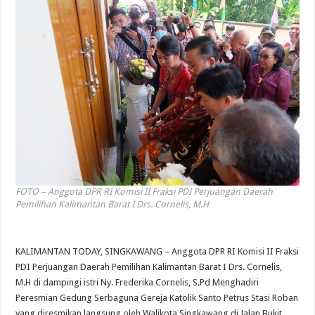
FOTO – Anggota DPR RI Komisi II Fraksi PDI Perjuangan Daerah
Pemilihan Kalimantan Barat I Drs. Cornelis, M.H
KALIMANTAN TODAY, SINGKAWANG – Anggota DPR RI Komisi II Fraksi
PDI Perjuangan Daerah Pemilihan Kalimantan Barat I Drs. Cornelis,
M.H di dampingi istri Ny. Frederika Cornelis, S.Pd Menghadiri
Peresmian Gedung Serbaguna Gereja Katolik Santo Petrus Stasi Roban
yang diresmikan langsung oleh Walikota Singkawang di Jalan Bukit