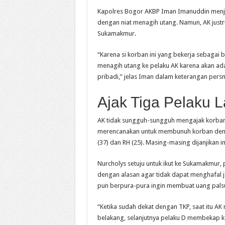
Kapolres Bogor AKBP Iman Imanuddin menjel
dengan niat menagih utang. Namun, AK justr
Sukamakmur.
“Karena si korban ini yang bekerja sebagai 
menagih utang ke pelaku AK karena akan ada
pribadi,” jelas Iman dalam keterangan persn
Ajak Tiga Pelaku L
AK tidak sungguh-sungguh mengajak korban k
merencanakan untuk membunuh korban dengan
(37) dan RH (25). Masing-masing dijanjikan 
Nurcholys setuju untuk ikut ke Sukamakmur,
dengan alasan agar tidak dapat menghafal ja
pun berpura-pura ingin membuat uang palsu,
“Ketika sudah dekat dengan TKP, saat itu A
belakang, selanjutnya pelaku D membekap