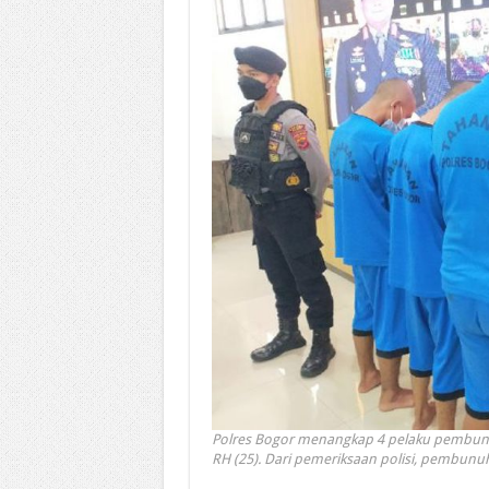
Polres Bogor menangkap 4 pelaku pembunuha
RH (25). Dari pemeriksaan polisi, pembunuh