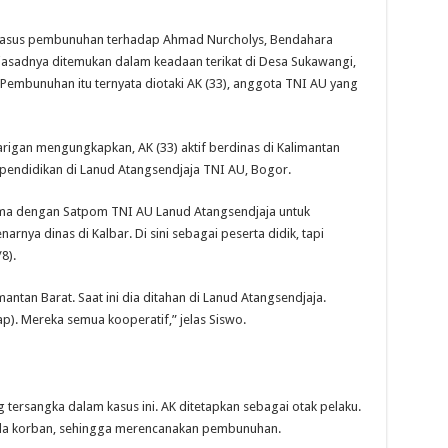
asus pembunuhan terhadap Ahmad Nurcholys, Bendahara
jasadnya ditemukan dalam keadaan terikat di Desa Sukawangi,
mbunuhan itu ternyata diotaki AK (33), anggota TNI AU yang
rigan mengungkapkan, AK (33) aktif berdinas di Kalimantan
i pendidikan di Lanud Atangsendjaja TNI AU, Bogor.
 sama dengan Satpom TNI AU Lanud Atangsendjaja untuk
nya dinas di Kalbar. Di sini sebagai peserta didik, tapi
8).
mantan Barat. Saat ini dia ditahan di Lanud Atangsendjaja.
p). Mereka semua kooperatif,” jelas Siswo.
tersangka dalam kasus ini. AK ditetapkan sebagai otak pelaku.
pada korban, sehingga merencanakan pembunuhan.