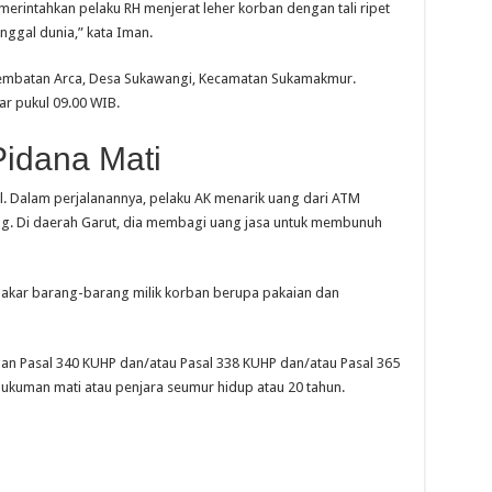
erintahkan pelaku RH menjerat leher korban dengan tali ripet
ggal dunia,” kata Iman.
r Jembatan Arca, Desa Sukawangi, Kecamatan Sukamakmur.
ar pukul 09.00 WIB.
idana Mati
l. Dalam perjalanannya, pelaku AK menarik uang dari ATM
ung. Di daerah Garut, dia membagi uang jasa untuk membunuh
kar barang-barang milik korban berupa pakaian dan
gan Pasal 340 KUHP dan/atau Pasal 338 KUHP dan/atau Pasal 365
uman mati atau penjara seumur hidup atau 20 tahun.