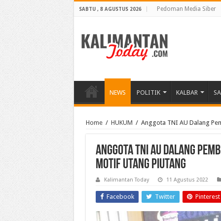
Pedoman Media Siber
SABTU , 8 AGUSTUS 2026
NEWS
POLITIK
KALBAR
S
Home
/
HUKUM
/
Anggota TNI AU Dalang Pem
Anggota TNI AU Dalang Pem
Motif Utang Piutang
Kalimantan Today
11 Agustus 2022
Facebook
Twitter
Pinterest