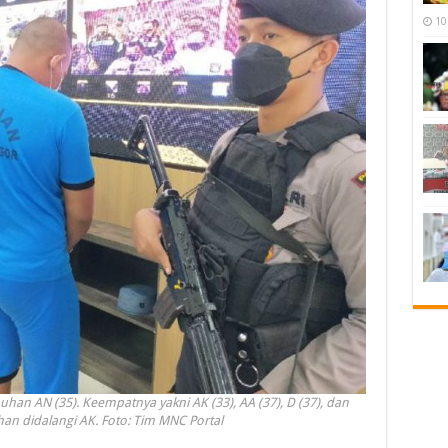
10
n AN (35). Keempatnya yakni AK (33), AA (37), D (37), dan
an didalangi AK. Foto: Tim MNC Portal