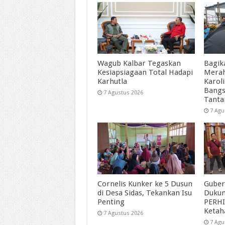
Wagub Kalbar Tegaskan
Bagik
Kesiapsiagaan Total Hadapi
Merah
Karhutla
Karol
Bangs
7 Agustus 2026
Tant
7 Agu
Cornelis Kunker ke 5 Dusun
Guber
di Desa Sidas, Tekankan Isu
Duku
Penting
PERHI
Ketah
7 Agustus 2026
7 Agu