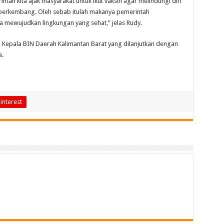
tah kita ajak masyarakat untuk ikut vaksin agar melindungi diri
s berkembang. Oleh sebab itulah makanya pemerintah
sa mewujudkan lingkungan yang sehat,” jelas Rudy.
 Kepala BIN Daerah Kalimantan Barat yang dilanjutkan dengan
a.
interest