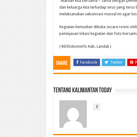
“Marilah kita bersama – sama dengan pemerin
dan keluarga kita terhadap virus yang teru
melaksanakan vaksinisasi massal ini agar bi
Kegiatan kemudian dibuka secara resmi oleh
peninjauan lokasi kegiatan dan foto bersam
( Ril/Diskominfo Kab. Landak )
Facebook
Twitter
P
Share
Tentang Kalimantan Today