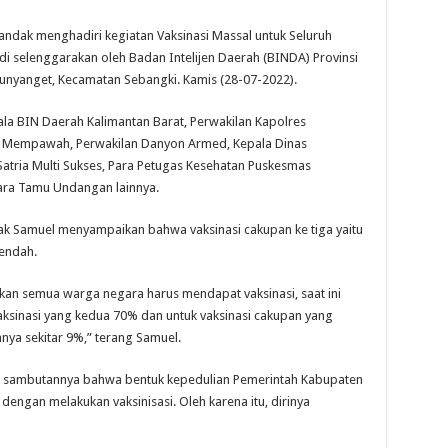
dak menghadiri kegiatan Vaksinasi Massal untuk Seluruh
di selenggarakan oleh Badan Intelijen Daerah (BINDA) Provinsi
 Punyanget, Kecamatan Sebangki. Kamis (28-07-2022).
la BIN Daerah Kalimantan Barat, Perwakilan Kapolres
1 Mempawah, Perwakilan Danyon Armed, Kepala Dinas
atria Multi Sukses, Para Petugas Kesehatan Puskesmas
Para Tamu Undangan lainnya.
ak Samuel menyampaikan bahwa vaksinasi cakupan ke tiga yaitu
rendah.
an semua warga negara harus mendapat vaksinasi, saat ini
ksinasi yang kedua 70% dan untuk vaksinasi cakupan yang
nya sekitar 9%,” terang Samuel.
am sambutannya bahwa bentuk kepedulian Pemerintah Kabupaten
engan melakukan vaksinisasi. Oleh karena itu, dirinya