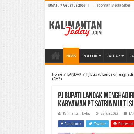
Pedoman Media Siber
JUMAT , 7 AGUSTUS 2026
NEWS
POLITIK
KALBAR
S
Home
/
LANDAK
/
Pj Bupati Landak menghadiri
(SMS)
Pj Bupati Landak menghadir
Karyawan PT Satria Multi S
Kalimantan Today
28 Juli 2022
LA
Facebook
Twitter
Pinterest