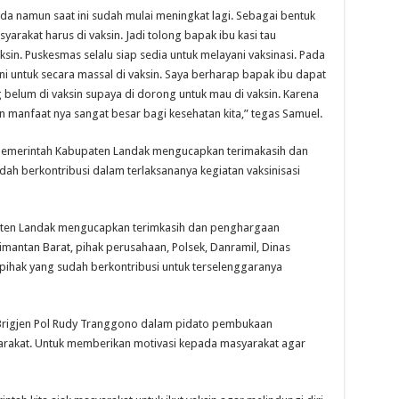
a namun saat ini sudah mulai meningkat lagi. Sebagai bentuk
arakat harus di vaksin. Jadi tolong bapak ibu kasi tau
sin. Puskesmas selalu siap sedia untuk melayani vaksinasi. Pada
ini untuk secara massal di vaksin. Saya berharap bapak ibu dapat
elum di vaksin supaya di dorong untuk mau di vaksin. Karena
dan manfaat nya sangat besar bagi kesehatan kita,” tegas Samuel.
Pemerintah Kabupaten Landak mengucapkan terimakasih dan
h berkontribusi dalam terlaksananya kegiatan vaksinisasi
aten Landak mengucapkan terimkasih dan penghargaan
mantan Barat, pihak perusahaan, Polsek, Danramil, Dinas
ihak yang sudah berkontribusi untuk terselenggaranya
Brigjen Pol Rudy Tranggono dalam pidato pembukaan
arakat. Untuk memberikan motivasi kepada masyarakat agar