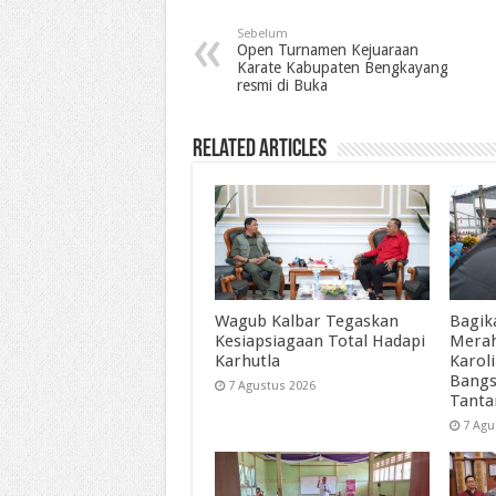
Sebelum
Open Turnamen Kejuaraan
Karate Kabupaten Bengkayang
resmi di Buka
Related Articles
Wagub Kalbar Tegaskan
Bagik
Kesiapsiagaan Total Hadapi
Merah
Karhutla
Karol
Bangs
7 Agustus 2026
Tant
7 Agu