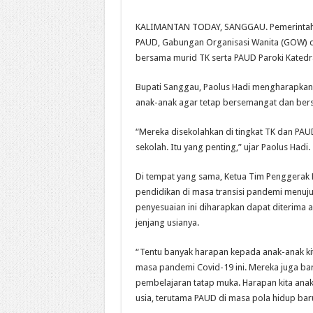
KALIMANTAN TODAY, SANGGAU. Pemerintah 
PAUD, Gabungan Organisasi Wanita (GOW) d
bersama murid TK serta PAUD Paroki Katedra
Bupati Sanggau, Paolus Hadi mengharapkan 
anak-anak agar tetap bersemangat dan bers
“Mereka disekolahkan di tingkat TK dan PAU
sekolah. Itu yang penting,” ujar Paolus Hadi.
Di tempat yang sama, Ketua Tim Penggerak 
pendidikan di masa transisi pandemi menuj
penyesuaian ini diharapkan dapat diterima a
jenjang usianya.
“Tentu banyak harapan kepada anak-anak kit
masa pandemi Covid-19 ini. Mereka juga bar
pembelajaran tatap muka. Harapan kita anak-
usia, terutama PAUD di masa pola hidup baru 