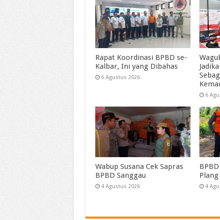
Rapat Koordinasi BPBD se-
Wagub
Kalbar, Ini yang Dibahas
Jadik
Sebag
6 Agustus 2026
Kema
6 Agu
Wabup Susana Cek Sapras
BPBD 
BPBD Sanggau
Plang
4 Agustus 2026
4 Agu