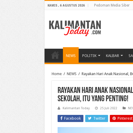
Pedoman Media Siber
KAMIS , 6 AGUSTUS 2026
NEWS
POLITIK
KALBAR
S
Home
/
NEWS
/
Rayakan Hari Anak Nasional, B
Rayakan Hari Anak Nasional
Sekolah, Itu yang Penting!
Kalimantan Today
25 Juli 2022
NE
Facebook
Twitter
Pinterest