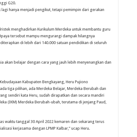
inggi G20.
k lagi hanya menjadi pengikut, tetapi pemimpin dari gerakan
ristek menghadirkan Kurikulum Merdeka untuk membantu guru
 Upaya tersebut mampu mengurangi dampak hilangnya
diterapkan di lebih dari 140.000 satuan pendidikan di seluruh
esia akan belajar dengan cara yang jauh lebih menyenangkan dan
n Kebudayaan Kabupaten Bengkayang, Heru Pujiono
a tiga pilihan, ada Merdeka Belajar, Merdeka Berubah dan
ng sendiri kata Heru, sudah dirapatkan dan secara mandiri
ka (IKM) Merdeka Berubah-ubah, terutama di jenjang Paud,
tas waktu tanggal 30 April 2022 kemaren dan sekarang terus
sialisasi kerjasama dengan LPMP Kalbar,” ucap Heru.