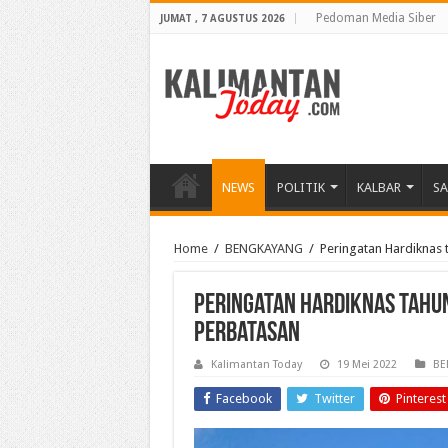
Pedoman Media Siber
JUMAT , 7 AGUSTUS 2026
NEWS
POLITIK
KALBAR
S
Home
/
BENGKAYANG
/
Peringatan Hardiknas 
Peringatan Hardiknas tahun
Perbatasan
Kalimantan Today
19 Mei 2022
BE
Facebook
Twitter
Pinterest