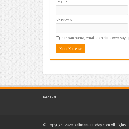
Email
*
Situs Web
Simpan nama, email, dan situs web saya 
Redaksi
© Copyright 2026, kalimantantoday.com All Rights 