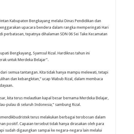
an Kabupaten Bengkayang melalui Dinas Pendidikan dan
nggarakan upacara bendera dalam rangka memperingati Hari
 di perbatasan, tepatnya dihalaman SDN 06 Sei Take Kecamatan
pati Bengkayang, Syamsul Rizal. Hardiknas tahun ini
rak untuk Merdeka Belajar”.
uh dari semua tantangan. Kita tidak hanya mampu melewati, tetapi
ulihan dan kebangkitan,” ucap Wabub Rizal, dalam membaca
udayaan.
r, kita terus melautkan kapal besar bernama Merdeka Belajar,
lau-pulau di seluruh Indonesia,” sambung Rizal.
 Kemendikbudristek terus melakukan berbagai terobosan dalam
n positif. Capaian tersebut tidak hanya dirasakan oleh para
tapi sudah digaungkan sampai ke negara-negara lain melalui