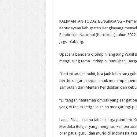
KALIMANTAN TODAY, BENGKAYANG – Pemerint
Kebudayaan Kabupaten Bengkayang menyele
Pendidikan Nasional (Hardiknas) tahun 2022
Jagoi Babang.
Upacara bendera dipimpin langsung Wakil Bu
mengusung tema ” “Pimpin Pemulihan, Berge
“Hari ini adalah bukti, kita jauh lebih tangg
berdiri di garis depan untuk memimpin pem
sambutan dari Menteri Pendidikan dan Keb
“Di tengah hantaman ombak yang sangat besa
yang di tahun ketiga ini telah mengarungi pu
Lanjut Rizal, selama tahun ketiga pandemi,
Merdeka Belajar yang menghasilkan perubaha
orang tua, guru, dan murid di Indonesia, te