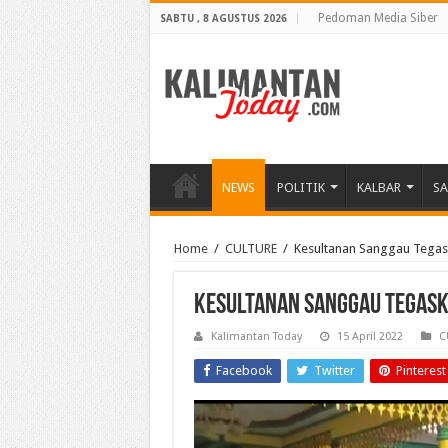
Pedoman Media Siber
SABTU , 8 AGUSTUS 2026
NEWS
POLITIK
KALBAR
S
Home
/
CULTURE
/
Kesultanan Sanggau Tegask
Kesultanan Sanggau Tegaska
Kalimantan Today
15 April 2022
C
Facebook
Twitter
Pinterest