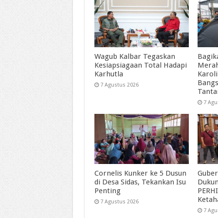
Wagub Kalbar Tegaskan
Bagik
Kesiapsiagaan Total Hadapi
Merah
Karhutla
Karol
Bangs
7 Agustus 2026
Tant
7 Agu
Cornelis Kunker ke 5 Dusun
Guber
di Desa Sidas, Tekankan Isu
Duku
Penting
PERHI
Ketah
7 Agustus 2026
7 Agu