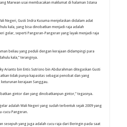
Abang Marwan usai membacakan maklumat di halaman Istana
ali Negeri, Gusti Indra Kusuma menjelaskan didalam adat
hulu kala, yang bisa dinobatkan menjadi raja adalah
i gelar, seperti Pangeran-Pangeran yang layak menjadi raja
man beliau yang peduli dengan kerajaan didampingi para
dahulu kala,” terangnya.
cky Arianto bin Entis Sutrisno bin Abdurahman ditegaskan Gusti
atkan tidak punya kapasitas sebagai penobat dan yang
t keturunan kerajaan Sanggau.
obatkan gintor dan yang dinobatkanpun gintor,” tegasnya.
elar adalah Wali Negeri yang sudah terbentuk sejak 2009 yang
cu-cucu Pangeran.
 sesepuh yang juga adalah cucu raja dari Beringin pada saat