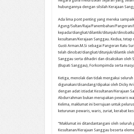
Negara guna meluruskan sejarah yang selam
hubungannya dengan silsilah Kerajaan San
Ada lima pont penting yang mereka sampaik
Agung/Sultan/Raja/Panembahan/Pangeran/P
kepada/diangkat/dilantik/ditunjuk/dinobatka
kesultanan/Kerajaan Sanggau. Kedua, tetap
Gusti Arman.M.Si sebagai Pangeran Ratu Sur
telah dinobat/diangkat/ditunjuk/dilantik ol
Sanggau serta dihadiri dan disaksikan oleh 
(Bupati Sanggau), Forkompimda serta masyar
Ketiga, menolak dan tidak mengakui seluruh
digunakan/disandang/dipakai oleh Dicky Aria
dengan adat istiadat Kesultanan/Kerajaan Sa
Abdurrahman bukan merupakan pewaris waris
Kelima, maklumat ini berrujuan untuk peluru
keturunan pewaris, waris, zuriat, kerabat k
“Maklumat ini ditandantangani oleh seluruh p
Kesultanan/Kerajaan Sanggau beserta eleme