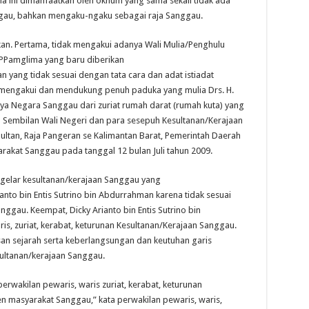
a ini dimanfaatkan oleh oknum yang sama sekali tidak ada
ggau, bahkan mengaku-ngaku sebagai raja Sanggau.
an. Pertama, tidak mengakui adanya Wali Mulia/Penghulu
Pamglima yang baru diberikan
n yang tidak sesuai dengan tata cara dan adat istiadat
 mengakui dan mendukung penuh paduka yang mulia Drs. H.
ya Negara Sanggau dari zuriat rumah darat (rumah kuta) yang
eh Sembilan Wali Negeri dan para sesepuh Kesultanan/Kerajaan
Sultan, Raja Pangeran se Kalimantan Barat, Pemerintah Daerah
akat Sanggau pada tanggal 12 bulan Juli tahun 2009.
 gelar kesultanan/kerajaan Sanggau yang
nto bin Entis Sutrino bin Abdurrahman karena tidak sesuai
nggau. Keempat, Dicky Arianto bin Entis Sutrino bin
, zuriat, kerabat, keturunan Kesultanan/Kerajaan Sanggau.
san sejarah serta keberlangsungan dan keutuhan garis
esultanan/kerajaan Sanggau.
erwakilan pewaris, waris zuriat, kerabat, keturunan
n masyarakat Sanggau,” kata perwakilan pewaris, waris,