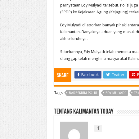
pernyataan Edy Mulyadi tersebut. Polisi ju
(SPDP) ke Kejaksaan Agung (Kejagung) terkai
Edy Mulyadi dilaporkan banyak pihak lanta
Kalimantan. Banyaknya aduan yang masuk di
alih seluruhnya.
Sebelumnya, Edy Mulyadi telah meminta maaf 
dianggap telah menghina masyarakat Kalima
Facebook
Twitter
P
Share
Tags
BARESKRIM POLRI
EDY MULYADI
TE
Tentang Kalimantan Today