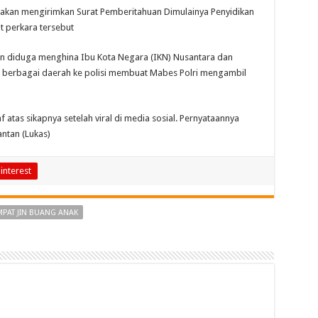
ga akan mengirimkan Surat Pemberitahuan Dimulainya Penyidikan
t perkara tersebut
ran diduga menghina Ibu Kota Negara (IKN) Nusantara dan
 berbagai daerah ke polisi membuat Mabes Polri mengambil
atas sikapnya setelah viral di media sosial. Pernyataannya
ntan (Lukas)
interest
MPAT JIN BUANG ANAK