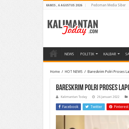
Pedoman Media Siber
KAMIS , 6 AGUSTUS 2026
NEWS
POLITIK
KALBAR
S
Home
/
HOT NEWS
/
Bareskrim Polri Proses L
Bareskrim Polri Proses Lap
Kalimantan Today
26 Januari 2022
Facebook
Twitter
Pinterest