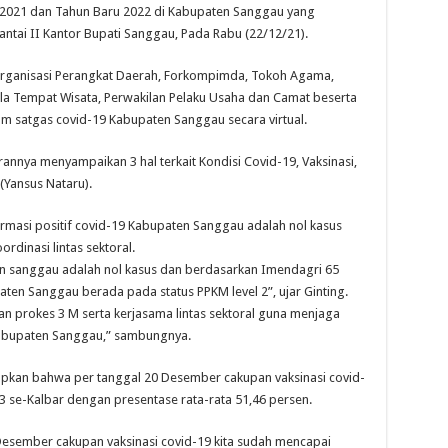
 2021 dan Tahun Baru 2022 di Kabupaten Sanggau yang
antai II Kantor Bupati Sanggau, Pada Rabu (22/12/21).
 Organisasi Perangkat Daerah, Forkompimda, Tokoh Agama,
la Tempat Wisata, Perwakilan Pelaku Usaha dan Camat beserta
 satgas covid-19 Kabupaten Sanggau secara virtual.
annya menyampaikan 3 hal terkait Kondisi Covid-19, Vaksinasi,
(Yansus Nataru).
rmasi positif covid-19 Kabupaten Sanggau adalah nol kasus
rdinasi lintas sektoral.
ten sanggau adalah nol kasus dan berdasarkan Imendagri 65
en Sanggau berada pada status PPKM level 2”, ujar Ginting.
n prokes 3 M serta kerjasama lintas sektoral guna menjaga
Kabupaten Sanggau,” sambungnya.
apkan bahwa per tanggal 20 Desember cakupan vaksinasi covid-
 se-Kalbar dengan presentase rata-rata 51,46 persen.
esember cakupan vaksinasi covid-19 kita sudah mencapai