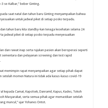
-3 se-Kalbar,” beber Ginting.
 pada saat natal dan tahun baru Ginting menyampaikan bahwa
yesuaikan untuk jadwal piket di setiap posko terpadu.
 dan tahun baru kita standby-kan tenaga kesehatan selama 24
rta jadwal piket di setiap posko terpadu menyesuaikan
lan dan rawat inap serta rujukan pasien akan beroperasi seperti
at sementara dan pelayanan screening dan test rapid
.
 saat memimpin rapat menyampaikan agar setiap pihak dapat
n setelah momen Natura ini tidak ada kasus-kasus covid-19
oral kepada Camat, Kapolsek, Danramil, Kapus, Kades, Tokoh
oh Masyarakat, serta semua pihak agar memastikan setelah
yang muncul,” ujar Yohanes Ontot.