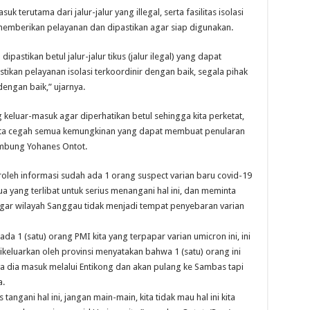
terutama dari jalur-jalur yang illegal, serta fasilitas isolasi
emberikan pelayanan dan dipastikan agar siap digunakan.
pastikan betul jalur-jalur tikus (jalur ilegal) yang dapat
ikan pelayanan isolasi terkoordinir dengan baik, segala pihak
engan baik,” ujarnya.
keluar-masuk agar diperhatikan betul sehingga kita perketat,
inya kita cegah semua kemungkinan yang dapat membuat penularan
ambung Yohanes Ontot.
eh informasi sudah ada 1 orang suspect varian baru covid-19
yang terlibat untuk serius menangani hal ini, dan meminta
gar wilayah Sanggau tidak menjadi tempat penyebaran varian
 1 (satu) orang PMI kita yang terpapar varian umicron ini, ini
keluarkan oleh provinsi menyatakan bahwa 1 (satu) orang ini
ya dia masuk melalui Entikong dan akan pulang ke Sambas tapi
a.
tangani hal ini, jangan main-main, kita tidak mau hal ini kita