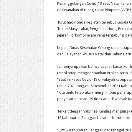
Penanggulangan Covid-19 saat Natal Tahun
dilaksanakan di ruang rapat Pimpinan VVIP L
Turut hadir pada kegiatan tersebut Kepala
Tokoh Masyarakat, Pengelola Hotel, Pengelo
jajaran Forkompimcam yang tergabung dalam
Kepala Dinas Kesehatan Ginting dalam papar
dan Pelayanan khusus Natal dan Tahun Baru 
Ia menyampaikan bahwa saat ini kasus konfi
tetapi tetap mengedepankan Prokes serta koo
“Saat ini kasus Covid-19 di wilayah kabupa
tahun 2021 tanggal 6 Desember 2021 Kabupat
“Kita tentu tetap akan menghimbau penerapa
penyebaran covid-19 tidak ada di wilayah 
Terkait dengan vaksinasi Ginting mengungk
19 Kabupaten Sanggau berada di urutan ke-3
“Untuk Kabupaten Sanggau per tanggal 20 D