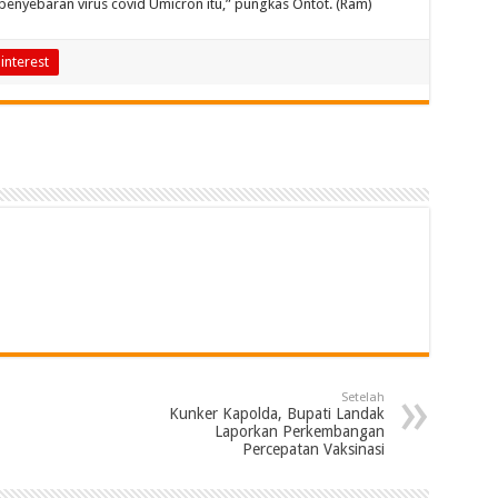
di penyebaran virus covid Umicron itu,” pungkas Ontot. (Ram)
interest
Setelah
Kunker Kapolda, Bupati Landak
Laporkan Perkembangan
Percepatan Vaksinasi