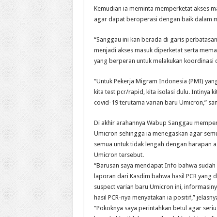
Kemudian ia meminta memperketat akses masuk 
agar dapat beroperasi dengan baik dalam m
“Sanggau ini kan berada di garis perbatasan di
menjadi akses masuk diperketat serta memast
yang berperan untuk melakukan koordinasi d
“Untuk Pekerja Migram Indonesia (PMI) yang 
kita test pcr/rapid, kita isolasi dulu. Int
covid-19 terutama varian baru Umicron,” s
Di akhir arahannya Wabup Sanggau memperol
Umicron sehingga ia menegaskan agar semua 
semua untuk tidak lengah dengan harapan a
Umicron tersebut.
“Barusan saya mendapat Info bahwa sudah ada
laporan dari Kasdim bahwa hasil PCR yang di
suspect varian baru Umicron ini, informasin
hasil PCR-nya menyatakan ia positif,” jelasny
“Pokoknya saya perintahkan betul agar serius 