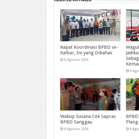
Rapat Koordinasi BPBD se-
Wagub
Kalbar, Ini yang Dibahas
Jadik
Sebag
6 Agustus 2026
Kema
6 Agu
Wabup Susana Cek Sapras
BPBD 
BPBD Sanggau
Plang
4 Agustus 2026
4 Agu