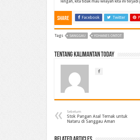
lengah, kita tidak mau wilayah kita ini terja
Facebook
Twitter
P
Share
Tags
SANGGAU
YOHANES ONTOT
Tentang Kalimantan Today
Sebelum
Stok Pangan Asal Ternak untuk
Nataru di Sanggau Aman
Related Articles