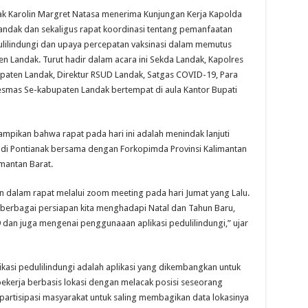
 Karolin Margret Natasa menerima Kunjungan Kerja Kapolda
andak dan sekaligus rapat koordinasi tentang pemanfaatan
dulilindungi dan upaya percepatan vaksinasi dalam memutus
n Landak. Turut hadir dalam acara ini Sekda Landak, Kapolres
aten Landak, Direktur RSUD Landak, Satgas COVID-19, Para
esmas Se-kabupaten Landak bertempat di aula Kantor Bupati
mpikan bahwa rapat pada hari ini adalah menindak lanjuti
an di Pontianak bersama dengan Forkopimda Provinsi Kalimantan
mantan Barat.
den dalam rapat melalui zoom meeting pada hari Jumat yang Lalu.
 berbagai persiapan kita menghadapi Natal dan Tahun Baru,
dan juga mengenai penggunaaan aplikasi pedulilindungi,” ujar
asi pedulilindungi adalah aplikasi yang dikembangkan untuk
bekerja berbasis lokasi dengan melacak posisi seseorang
n partisipasi masyarakat untuk saling membagikan data lokasinya