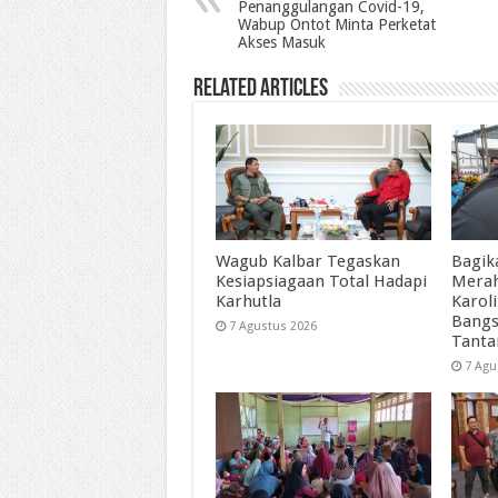
Penanggulangan Covid-19,
Wabup Ontot Minta Perketat
Akses Masuk
Related Articles
Wagub Kalbar Tegaskan
Bagik
Kesiapsiagaan Total Hadapi
Merah
Karhutla
Karol
Bangs
7 Agustus 2026
Tant
7 Agu