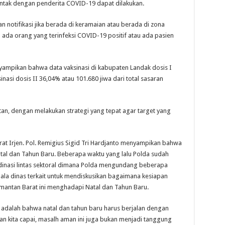
ontak dengan penderita COVID-19 dapat dilakukan.
n notifikasi jika berada di keramaian atau berada di zona
 ada orang yang terinfeksi COVID-19 positif atau ada pasien
nyampikan bahwa data vaksinasi di kabupaten Landak dosis I
nasi dosis II 36,04% atau 101.680 jiwa dari total sasaran
an, dengan melakukan strategi yang tepat agar target yang
t Irjen. Pol. Remigius Sigid Tri Hardjanto menyampikan bahwa
al dan Tahun Baru. Beberapa waktu yang lalu Polda sudah
dinasi lintas sektoral dimana Polda mengundang beberapa
pala dinas terkait untuk mendiskusikan bagaimana kesiapan
mantan Barat ini menghadapi Natal dan Tahun Baru.
 adalah bahwa natal dan tahun baru harus berjalan dengan
an kita capai, masalh aman ini juga bukan menjadi tanggung