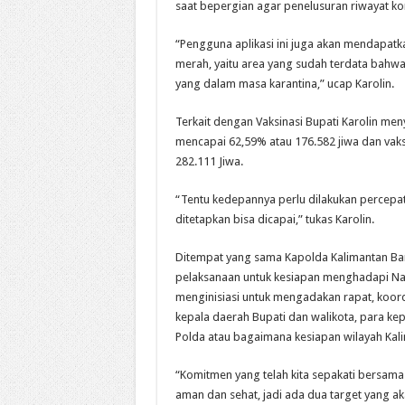
saat bepergian agar penelusuran riwayat k
“Pengguna aplikasi ini juga akan mendapatka
merah, yaitu area yang sudah terdata bahwa
yang dalam masa karantina,” ucap Karolin.
Terkait dengan Vaksinasi Bupati Karolin me
mencapai 62,59% atau 176.582 jiwa dan vaksi
282.111 Jiwa.
“Tentu kedepannya perlu dilakukan percepat
ditetapkan bisa dicapai,” tukas Karolin.
Ditempat yang sama Kapolda Kalimantan Bara
pelaksanaan untuk kesiapan menghadapi Nat
menginisiasi untuk mengadakan rapat, koor
kepala daerah Bupati dan walikota, para ke
Polda atau bagaimana kesiapan wilayah Kali
“Komitmen yang telah kita sepakati bersama
aman dan sehat, jadi ada dua target yang ak