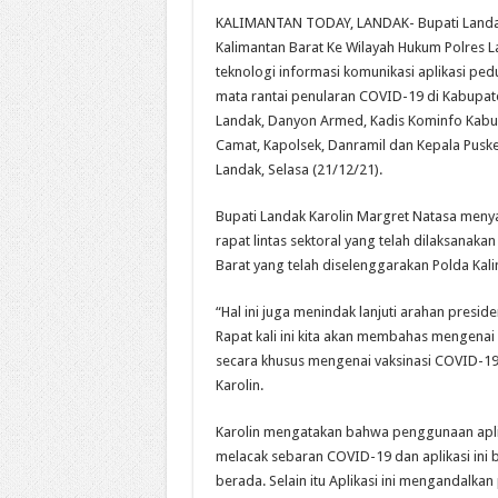
KALIMANTAN TODAY, LANDAK- Bupati Landak
Kalimantan Barat Ke Wilayah Hukum Polres L
teknologi informasi komunikasi aplikasi pe
mata rantai penularan COVID-19 di Kabupate
Landak, Danyon Armed, Kadis Kominfo Kabup
Camat, Kapolsek, Danramil dan Kepala Pusk
Landak, Selasa (21/12/21).
Bupati Landak Karolin Margret Natasa menya
rapat lintas sektoral yang telah dilaksanak
Barat yang telah diselenggarakan Polda Kali
“Hal ini juga menindak lanjuti arahan presi
Rapat kali ini kita akan membahas mengenai
secara khusus mengenai vaksinasi COVID-19 
Karolin.
Karolin mengatakan bahwa penggunaan aplik
melacak sebaran COVID-19 dan aplikasi ini 
berada. Selain itu Aplikasi ini mengandalka