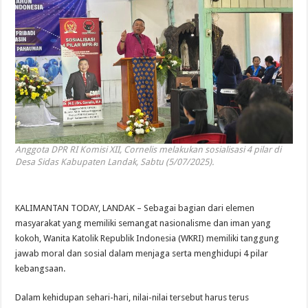
Anggota DPR RI Komisi XII, Cornelis melakukan sosialisasi 4 pilar di
Desa Sidas Kabupaten Landak, Sabtu (5/07/2025).
KALIMANTAN TODAY, LANDAK – Sebagai bagian dari elemen
masyarakat yang memiliki semangat nasionalisme dan iman yang
kokoh, Wanita Katolik Republik Indonesia (WKRI) memiliki tanggung
jawab moral dan sosial dalam menjaga serta menghidupi 4 pilar
kebangsaan.
Dalam kehidupan sehari-hari, nilai-nilai tersebut harus terus