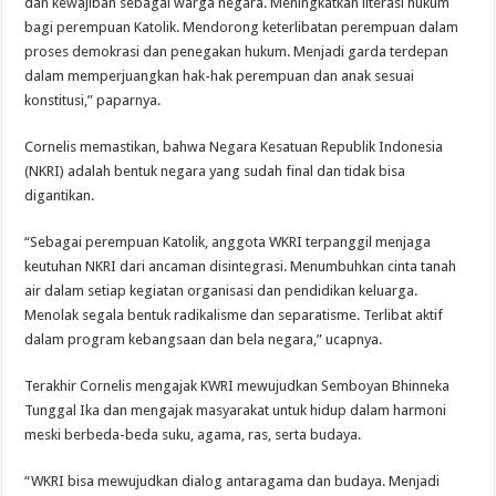
dan kewajiban sebagai warga negara. Meningkatkan literasi hukum
bagi perempuan Katolik. Mendorong keterlibatan perempuan dalam
proses demokrasi dan penegakan hukum. Menjadi garda terdepan
dalam memperjuangkan hak-hak perempuan dan anak sesuai
konstitusi,” paparnya.
Cornelis memastikan, bahwa Negara Kesatuan Republik Indonesia
(NKRI) adalah bentuk negara yang sudah final dan tidak bisa
digantikan.
“Sebagai perempuan Katolik, anggota WKRI terpanggil menjaga
keutuhan NKRI dari ancaman disintegrasi. Menumbuhkan cinta tanah
air dalam setiap kegiatan organisasi dan pendidikan keluarga.
Menolak segala bentuk radikalisme dan separatisme. Terlibat aktif
dalam program kebangsaan dan bela negara,” ucapnya.
Terakhir Cornelis mengajak KWRI mewujudkan Semboyan Bhinneka
Tunggal Ika dan mengajak masyarakat untuk hidup dalam harmoni
meski berbeda-beda suku, agama, ras, serta budaya.
“WKRI bisa mewujudkan dialog antaragama dan budaya. Menjadi