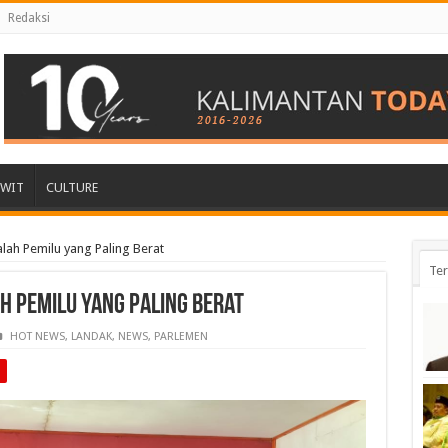
Redaksi
AWIT
CULTURE
alah Pemilu yang Paling Berat
Ter
h Pemilu yang Paling Berat
HOT NEWS
,
LANDAK
,
NEWS
,
PARLEMEN