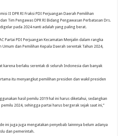
i II DPR RI Fraksi PDI Perjuangan Daerah Pemilihan
I dan Tim Pengawas DPR RI Bidang Pengawasan Perbatasan Drs.
digelar pada 2024 nanti adalah yang paling berat.
PAC Partai PDI Perjuangan Kecamatan Menjalin dalam rangka
n Umum dan Pemilihan Kepala Daerah serentak Tahun 2024,
t karena berlaku serentak di seluruh Indonesia dan banyak
tama itu menyangkut pemilihan presiden dan wakil presiden
gunakan hasil pemilu 2019 hal ini harus diketahui, sedangkan
emilu 2024, sehingga partai harus bergerak sejak saat ini,”
ode ini juga juga mengatakan penyebab lainnnya belum adanya
aslu dan pemerintah.