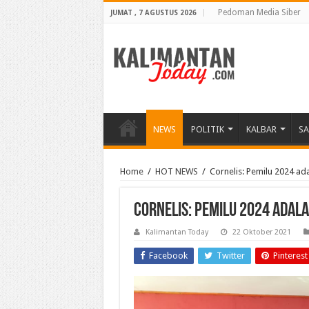
Pedoman Media Siber
JUMAT , 7 AGUSTUS 2026
NEWS
POLITIK
KALBAR
S
Home
/
HOT NEWS
/
Cornelis: Pemilu 2024 ad
Cornelis: Pemilu 2024 adala
Kalimantan Today
22 Oktober 2021
Facebook
Twitter
Pinterest