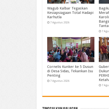
Wagub Kalbar Tegaskan
Bagik
Kesiapsiagaan Total Hadapi
Merah
Karhutla
Karol
Bangs
7 Agustus 2026
Tant
7 Agu
Cornelis Kunker ke 5 Dusun
Guber
di Desa Sidas, Tekankan Isu
Duku
Penting
PERHI
Ketah
7 Agustus 2026
7 Agu