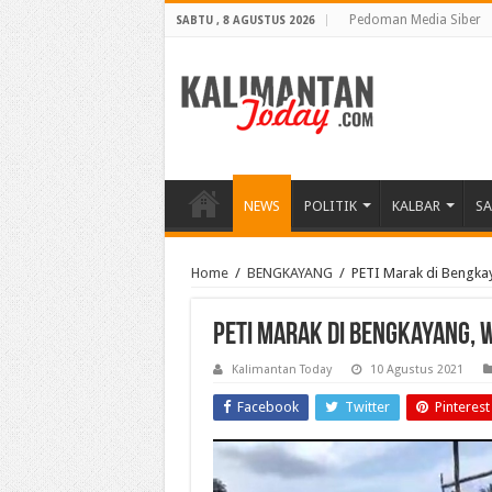
Pedoman Media Siber
SABTU , 8 AGUSTUS 2026
NEWS
POLITIK
KALBAR
S
Home
/
BENGKAYANG
/
PETI Marak di Bengkay
PETI Marak di Bengkayang, 
Kalimantan Today
10 Agustus 2021
Facebook
Twitter
Pinterest