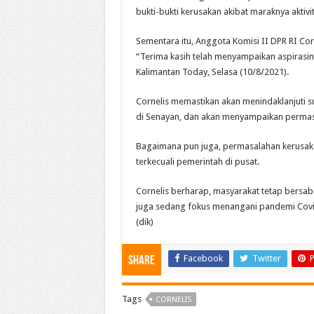
bukti-bukti kerusakan akibat maraknya aktiv
Sementara itu, Anggota Komisi II DPR RI C
“Terima kasih telah menyampaikan aspirasiny
Kalimantan Today, Selasa (10/8/2021).
Cornelis memastikan akan menindaklanjuti 
di Senayan, dan akan menyampaikan permasa
Bagaimana pun juga, permasalahan kerusaka
terkecuali pemerintah di pusat.
Cornelis berharap, masyarakat tetap bersaba
juga sedang fokus menangani pandemi Covi
(dik)
Facebook
Twitter
P
Share
Tags
CORNELIS