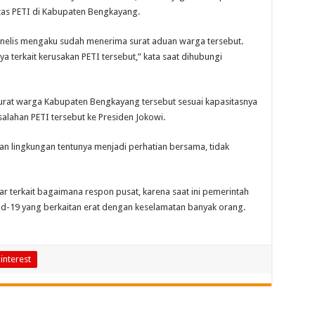
itas PETI di Kabupaten Bengkayang.
ornelis mengaku sudah menerima surat aduan warga tersebut.
a terkait kerusakan PETI tersebut,” kata saat dihubungi
surat warga Kabupaten Bengkayang tersebut sesuai kapasitasnya
lahan PETI tersebut ke Presiden Jokowi.
n lingkungan tentunya menjadi perhatian bersama, tidak
r terkait bagaimana respon pusat, karena saat ini pemerintah
d-19 yang berkaitan erat dengan keselamatan banyak orang.
interest