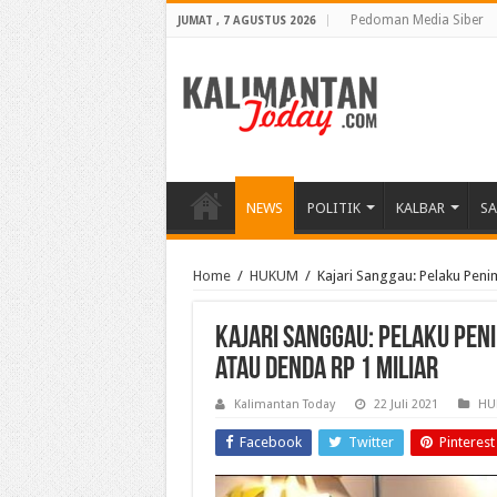
Pedoman Media Siber
JUMAT , 7 AGUSTUS 2026
NEWS
POLITIK
KALBAR
S
Home
/
HUKUM
/
Kajari Sanggau: Pelaku Peni
Kajari Sanggau: Pelaku Pen
atau Denda Rp 1 Miliar
Kalimantan Today
22 Juli 2021
HU
Facebook
Twitter
Pinterest