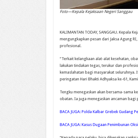
Foto—Kepala Kejaksaan Negeri Sanggau
KALIMANTAN TODAY, SANGGAU. Kepala Kejaks
mengungkapkan pesan dari Jaksa Agung RI, S
profesional.
“Terkait kelangkaan alat-alat kesehatan, ob
lakukan tindakan tegas, terukur dan profesi
kemaslahatan bagi masyarakat seluruhnya. It
peringatan Hari Bhakti Adhyaksa ke-61, Kami
Tengku menegaskan akan bersama-sama kep
obatan. Ia juga menegaskan ancaman bagi 
BACA JUGA:
Polda Kalbar Grebek Gudang Pe
BACA JUGA:
Kasus Dugaan Penimbunan Oksigen
“Kepada para pelaku, bisa dikenakan sanksi