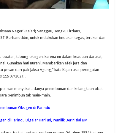
aan Negeri (Kajari) Sanggau, Tengku Firdaus,
T. Burhanuddin, untuk melakukan tindakan tegas, terukur dan
at-obatan, tabung oksigen, karena ini dalam keadaan darurat,
onal. Gunakan hati nurani. Memberikan efek jera dan
u pesan dari pak Jaksa Agung,” kata Kajari usai peringatan
s (22/07/2021).
olisian menyekat adanya penimbunan dan kelangkaan obat-
para penimbun tak main-main.
nimbunan Oksigen di Parindu
 di Parindu Digelar Hari Ini, Pemilik Berinisial BM
 pidana, terkait undang-undang nomor 04 tahun 1984 tentang