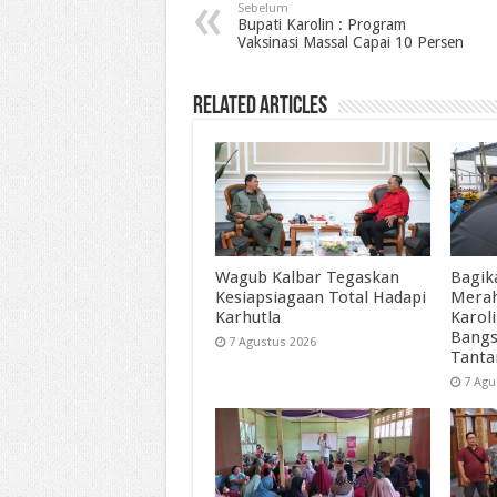
Sebelum
Bupati Karolin : Program
Vaksinasi Massal Capai 10 Persen
Related Articles
Wagub Kalbar Tegaskan
Bagik
Kesiapsiagaan Total Hadapi
Merah
Karhutla
Karol
Bangs
7 Agustus 2026
Tant
7 Agu