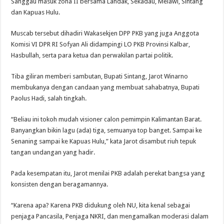
Sanggau masuk zona II bersama Landak, Sekadau, Melawi, Sintang
dan Kapuas Hulu.
Muscab tersebut dihadiri Wakasekjen DPP PKB yang juga Anggota
Komisi VI DPR RI Sofyan Ali didampingi LO PKB Provinsi Kalbar,
Hasbullah, serta para ketua dan perwakilan partai politik.
Tiba giliran memberi sambutan, Bupati Sintang, Jarot Winarno
membukanya dengan candaan yang membuat sahabatnya, Bupati
Paolus Hadi, salah tingkah.
“Beliau ini tokoh mudah visioner calon pemimpin Kalimantan Barat.
Banyangkan bikin lagu (ada) tiga, semuanya top banget. Sampai ke
Senaning sampai ke Kapuas Hulu,” kata Jarot disambut riuh tepuk
tangan undangan yang hadir.
Pada kesempatan itu, Jarot menilai PKB adalah perekat bangsa yang
konsisten dengan beragamannya.
“Karena apa? Karena PKB didukung oleh NU, kita kenal sebagai
penjaga Pancasila, Penjaga NKRI, dan mengamalkan moderasi dalam