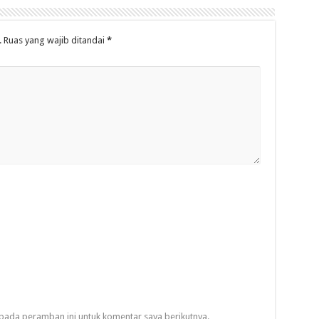
.
Ruas yang wajib ditandai
*
pada peramban ini untuk komentar saya berikutnya.