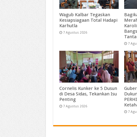
Wagub Kalbar Tegaskan
Bagik
Kesiapsiagaan Total Hadapi
Merah
Karhutla
Karol
Bangs
7 Agustus 2026
Tant
7 Agu
Cornelis Kunker ke 5 Dusun
Guber
di Desa Sidas, Tekankan Isu
Duku
Penting
PERHI
Ketah
7 Agustus 2026
7 Agu