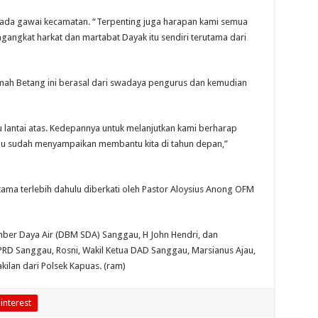
ka ada gawai kecamatan. “Terpenting juga harapan kami semua
ngkat harkat dan martabat Dayak itu sendiri terutama dari
umah Betang ini berasal dari swadaya pengurus dan kemudian
u lantai atas. Kedepannya untuk melanjutkan kami berharap
au sudah menyampaikan membantu kita di tahun depan,”
ma terlebih dahulu diberkati oleh Pastor Aloysius Anong OFM
mber Daya Air (DBM SDA) Sanggau, H John Hendri, dan
RD Sanggau, Rosni, Wakil Ketua DAD Sanggau, Marsianus Ajau,
kilan dari Polsek Kapuas. (ram)
interest