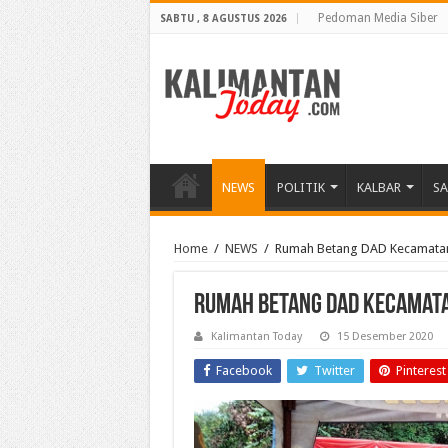
Pedoman Media Siber
SABTU , 8 AGUSTUS 2026
NEWS
POLITIK
KALBAR
S
Home
/
NEWS
/
Rumah Betang DAD Kecamatan
Rumah Betang DAD Kecamata
Kalimantan Today
15 Desember 2020
Facebook
Twitter
Pinterest