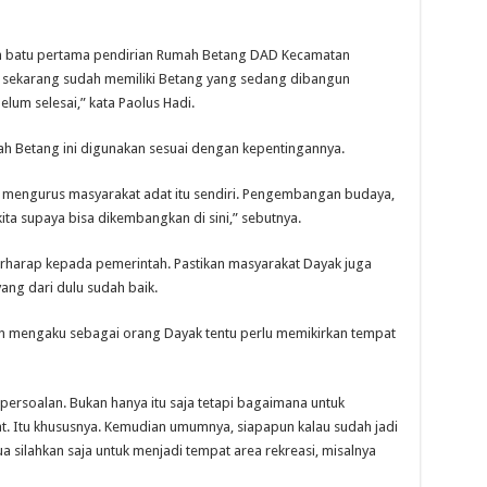
kkan batu pertama pendirian Rumah Betang DAD Kecamatan
an sekarang sudah memiliki Betang yang sedang dibangun
um selesai,” kata Paolus Hadi.
h Betang ini digunakan sesuai dengan kepentingannya.
mengurus masyarakat adat itu sendiri. Pengembangan budaya,
kita supaya bisa dikembangkan di sini,” sebutnya.
erharap kepada pemerintah. Pastikan masyarakat Dayak juga
ng dari dulu sudah baik.
n mengaku sebagai orang Dayak tentu perlu memikirkan tempat
persoalan. Bukan hanya itu saja tetapi bagaimana untuk
t. Itu khususnya. Kemudian umumnya, siapapun kalau sudah jadi
ua silahkan saja untuk menjadi tempat area rekreasi, misalnya