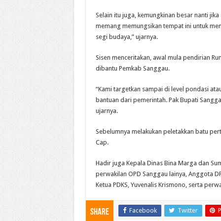
Selain itu juga, kemungkinan besar nanti ji
memang memungsikan tempat ini untuk menga
segi budaya,” ujarnya.
Sisen menceritakan, awal mula pendirian R
dibantu Pemkab Sanggau.
“Kami targetkan sampai di level pondasi ata
bantuan dari pemerintah. Pak Bupati Sangg
ujarnya.
Sebelumnya melakukan peletakkan batu perta
Cap.
Hadir juga Kepala Dinas Bina Marga dan Su
perwakilan OPD Sanggau lainya, Anggota DP
Ketua PDKS, Yuvenalis Krismono, serta perwa
Facebook
Twitter
P
Share