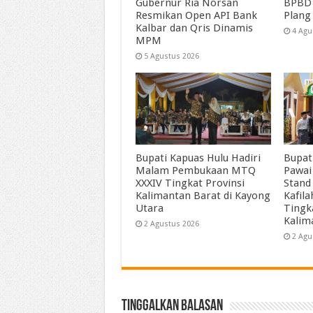
Gubernur Ria Norsan
BPBD 
Resmikan Open API Bank
Plang
Kalbar dan Qris Dinamis
4 Agu
MPM
5 Agustus 2026
Bupati Kapuas Hulu Hadiri
Bupat
Malam Pembukaan MTQ
Pawai
XXXIV Tingkat Provinsi
Stand
Kalimantan Barat di Kayong
Kafil
Utara
Tingk
Kalim
2 Agustus 2026
2 Agu
Tinggalkan Balasan