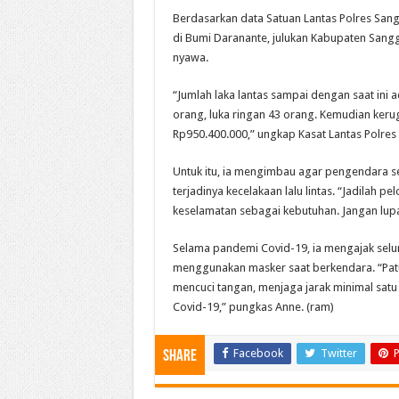
Berdasarkan data Satuan Lantas Polres San
di Bumi Daranante, julukan Kabupaten Sangga
nyawa.
“Jumlah laka lantas sampai dengan saat ini 
orang, luka ringan 43 orang. Kemudian kerug
Rp950.400.000,” ungkap Kasat Lantas Polres
Untuk itu, ia mengimbau agar pengendara se
terjadinya kecelakaan lalu lintas. “Jadilah 
keselamatan sebagai kebutuhan. Jangan lupa
Selama pandemi Covid-19, ia mengajak selur
menggunakan masker saat berkendara. “Patuh
mencuci tangan, menjaga jarak minimal sa
Covid-19,” pungkas Anne. (ram)
Facebook
Twitter
P
Share