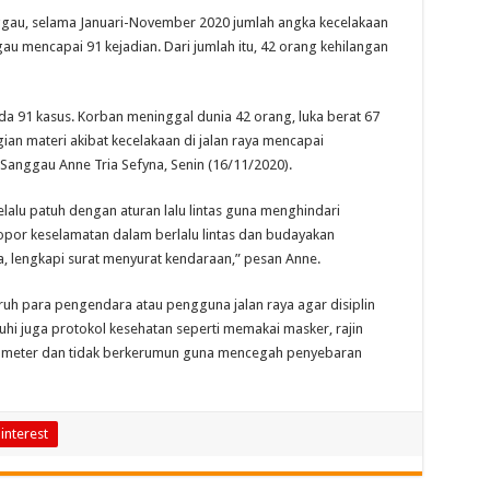
ggau, selama Januari-November 2020 jumlah angka kecelakaan
u mencapai 91 kejadian. Dari jumlah itu, 42 orang kehilangan
ada 91 kasus. Korban meninggal dunia 42 orang, luka berat 67
ian materi akibat kecelakaan di jalan raya mencapai
 Sanggau Anne Tria Sefyna, Senin (16/11/2020).
lalu patuh dengan aturan lalu lintas guna menghindari
pelopor keselamatan dalam berlalu lintas dan budayakan
, lengkapi surat menyurat kendaraan,” pesan Anne.
uh para pengendara atau pengguna jalan raya agar disiplin
i juga protokol kesehatan seperti memakai masker, rajin
tu meter dan tidak berkerumun guna mencegah penyebaran
interest