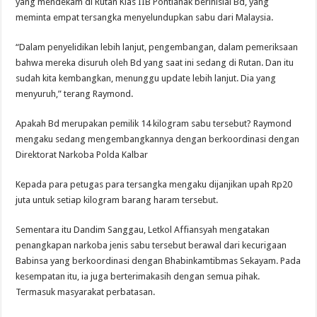
yang mendekam di Rutan Klas IIB Pontianak berinisial Bd, yang
meminta empat tersangka menyelundupkan sabu dari Malaysia.
“Dalam penyelidikan lebih lanjut, pengembangan, dalam pemeriksaan
bahwa mereka disuruh oleh Bd yang saat ini sedang di Rutan. Dan itu
sudah kita kembangkan, menunggu update lebih lanjut. Dia yang
menyuruh,” terang Raymond.
Apakah Bd merupakan pemilik 14 kilogram sabu tersebut? Raymond
mengaku sedang mengembangkannya dengan berkoordinasi dengan
Direktorat Narkoba Polda Kalbar
Kepada para petugas para tersangka mengaku dijanjikan upah Rp20
juta untuk setiap kilogram barang haram tersebut.
Sementara itu Dandim Sanggau, Letkol Affiansyah mengatakan
penangkapan narkoba jenis sabu tersebut berawal dari kecurigaan
Babinsa yang berkoordinasi dengan Bhabinkamtibmas Sekayam. Pada
kesempatan itu, ia juga berterimakasih dengan semua pihak.
Termasuk masyarakat perbatasan.