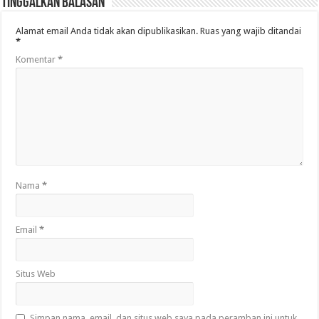
Tinggalkan Balasan
Alamat email Anda tidak akan dipublikasikan.
Ruas yang wajib ditandai
*
Komentar
*
Nama
*
Email
*
Situs Web
Simpan nama, email, dan situs web saya pada peramban ini untuk