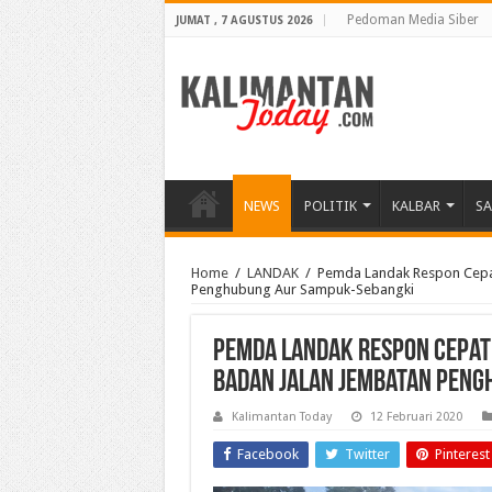
Pedoman Media Siber
JUMAT , 7 AGUSTUS 2026
NEWS
POLITIK
KALBAR
S
Home
/
LANDAK
/
Pemda Landak Respon Cepa
Penghubung Aur Sampuk-Sebangki
Pemda Landak Respon Cepat
Badan Jalan Jembatan Peng
Kalimantan Today
12 Februari 2020
Facebook
Twitter
Pinterest