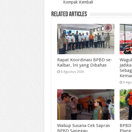
Kompak Kembali
Related Articles
Rapat Koordinasi BPBD se-
Wagub
Kalbar, Ini yang Dibahas
Jadik
Sebag
6 Agustus 2026
Kema
6 Agu
Wabup Susana Cek Sapras
BPBD 
BPBD Sanggau
Plang