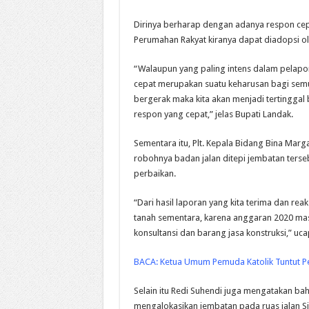
Dirinya berharap dengan adanya respon cep
Perumahan Rakyat kiranya dapat diadopsi o
“Walaupun yang paling intens dalam pelapo
cepat merupakan suatu keharusan bagi semua 
bergerak maka kita akan menjadi tertingga
respon yang cepat,” jelas Bupati Landak.
Sementara itu, Plt. Kepala Bidang Bina Marg
robohnya badan jalan ditepi jembatan ter
perbaikan.
“Dari hasil laporan yang kita terima dan re
tanah sementara, karena anggaran 2020 mas
konsultansi dan barang jasa konstruksi,” uc
BACA:
Ketua Umum Pemuda Katolik Tuntut Pe
Selain itu Redi Suhendi juga mengatakan ba
mengalokasikan jembatan pada ruas jalan S