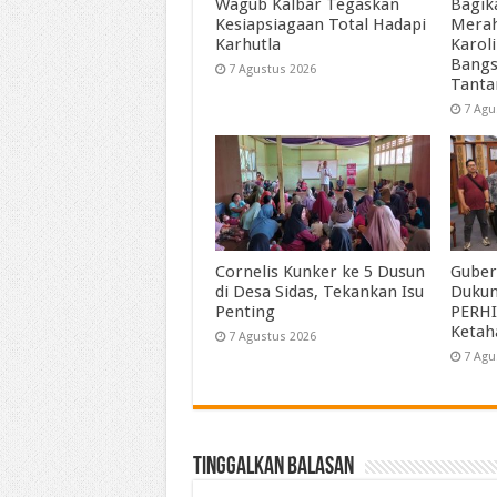
Wagub Kalbar Tegaskan
Bagik
Kesiapsiagaan Total Hadapi
Merah
Karhutla
Karol
Bangs
7 Agustus 2026
Tant
7 Agu
Cornelis Kunker ke 5 Dusun
Guber
di Desa Sidas, Tekankan Isu
Duku
Penting
PERHI
Ketah
7 Agustus 2026
7 Agu
Tinggalkan Balasan