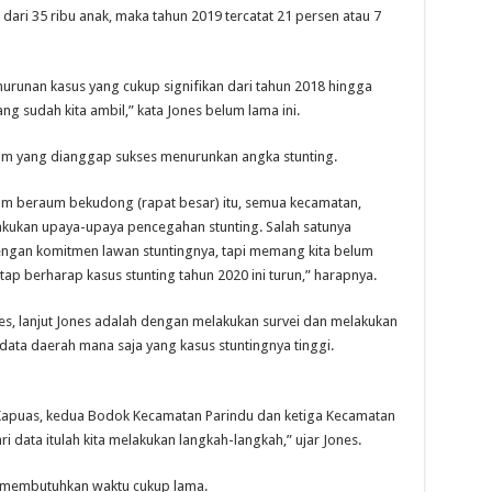
dari 35 ribu anak, maka tahun 2019 tercatat 21 persen atau 7
nurunan kasus yang cukup signifikan dari tahun 2018 hingga
g sudah kita ambil,” kata Jones belum lama ini.
m yang dianggap sukses menurunkan angka stunting.
alam beraum bekudong (rapat besar) itu, semua kecamatan,
akukan upaya-upaya pencegahan stunting. Salah satunya
 dengan komitmen lawan stuntingnya, tapi memang kita belum
tap berharap kasus stunting tahun 2020 ini turun,” harapnya.
s, lanjut Jones adalah dengan melakukan survei dan melakukan
ata daerah mana saja yang kasus stuntingnya tinggi.
apuas, kedua Bodok Kecamatan Parindu dan ketiga Kecamatan
i data itulah kita melakukan langkah-langkah,” ujar Jones.
ya membutuhkan waktu cukup lama.