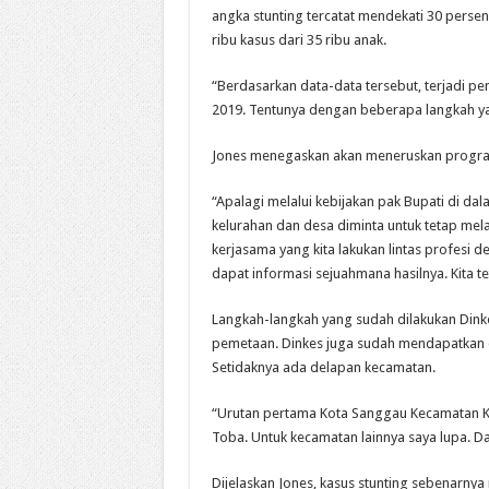
angka stunting tercatat mendekati 30 persen 
ribu kasus dari 35 ribu anak.
“Berdasarkan data-data tersebut, terjadi pe
2019. Tentunya dengan beberapa langkah yan
Jones menegaskan akan meneruskan progra
“Apalagi melalui kebijakan pak Bupati di d
kelurahan dan desa diminta untuk tetap mel
kerjasama yang kita lakukan lintas profesi
dapat informasi sejuahmana hasilnya. Kita te
Langkah-langkah yang sudah dilakukan Dinke
pemetaan. Dinkes juga sudah mendapatkan d
Setidaknya ada delapan kecamatan.
“Urutan pertama Kota Sanggau Kecamatan K
Toba. Untuk kecamatan lainnya saya lupa. Dar
Dijelaskan Jones, kasus stunting sebenarn