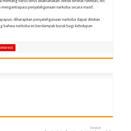
memang harus terus dilaksanakan. Meski terlihat rutinitas, tes
ra mengantisipasi penyalahgunaan narkoba secara masif.
 apapun, diharapkan penyalahgunaan narkoba dapat ditekan
g bahwa narkoba ini berdampak buruk bagi kehidupan
interest
Setelah