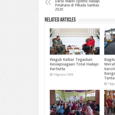
Darso Makin Optimis Hadapi
Petahana di Pilkada Sambas
2020
Related Articles
Wagub Kalbar Tegaskan
Bagik
Kesiapsiagaan Total Hadapi
Merah
Karhutla
Karol
Bangs
7 Agustus 2026
Tant
7 Agu