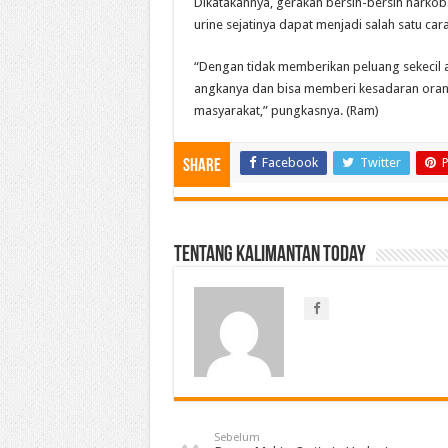
Dikatakannya, gerakan bersih-bersih narkoba 
urine sejatinya dapat menjadi salah satu ca
“Dengan tidak memberikan peluang sekecil
angkanya dan bisa memberi kesadaran oran
masyarakat,” pungkasnya. (Ram)
Facebook
Twitter
P
Share
Tentang Kalimantan Today
Sebelum