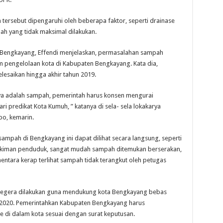
ersebut dipengaruhi oleh beberapa faktor, seperti drainase
h yang tidak maksimal dilakukan.
 Bengkayang, Effendi menjelaskan, permasalahan sampah
m pengelolaan kota di Kabupaten Bengkayang. Kata dia,
lesaikan hingga akhir tahun 2019.
ya adalah sampah, pemerintah harus konsen mengurai
i predikat Kota Kumuh, ” katanya di sela- sela lokakarya
o, kemarin.
sampah di Bengkayang ini dapat dilihat secara langsung, seperti
mukiman penduduk, sangat mudah sampah ditemukan berserakan,
ara kerap terlihat sampah tidak terangkut oleh petugas
 segera dilakukan guna mendukung kota Bengkayang bebas
 2020. Pemerintahkan Kabupaten Bengkayang harus
 di dalam kota sesuai dengan surat keputusan.