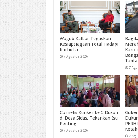
Wagub Kalbar Tegaskan
Bagik
Kesiapsiagaan Total Hadapi
Merah
Karhutla
Karol
Bangs
7 Agustus 2026
Tant
7 Agu
Cornelis Kunker ke 5 Dusun
Guber
di Desa Sidas, Tekankan Isu
Duku
Penting
PERHI
Ketah
7 Agustus 2026
7 Agu