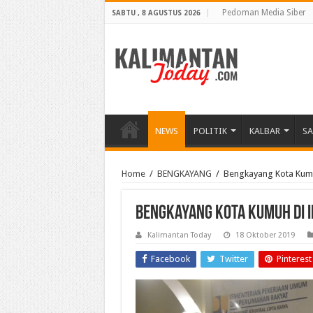
Pedoman Media Siber
SABTU , 8 AGUSTUS 2026
NEWS
POLITIK
KALBAR
S
Home
/
BENGKAYANG
/
Bengkayang Kota Kumu
Bengkayang Kota Kumuh di 
Kalimantan Today
18 Oktober 2019
Facebook
Twitter
Pinterest