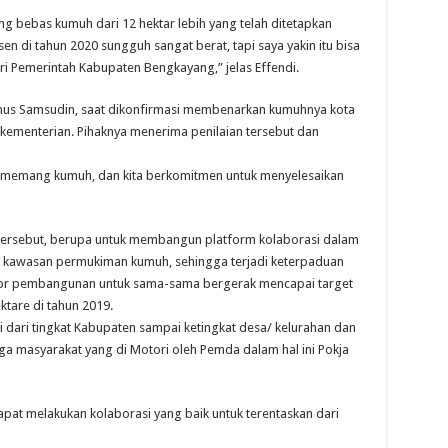
ng bebas kumuh dari 12 hektar lebih yang telah ditetapkan
en di tahun 2020 sungguh sangat berat, tapi saya yakin itu bisa
ri Pemerintah Kabupaten Bengkayang,” jelas Effendi.
us Samsudin, saat dikonfirmasi membenarkan kumuhnya kota
kementerian. Pihaknya menerima penilaian tersebut dan
ita memang kumuh, dan kita berkomitmen untuk menyelesaikan
tersebut, berupa untuk membangun platform kolaborasi dalam
s kawasan permukiman kumuh, sehingga terjadi keterpaduan
ktor pembangunan untuk sama-sama bergerak mencapai target
tare di tahun 2019.
ari tingkat Kabupaten sampai ketingkat desa/ kelurahan dan
ga masyarakat yang di Motori oleh Pemda dalam hal ini Pokja
at melakukan kolaborasi yang baik untuk terentaskan dari