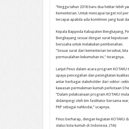
“hingga tahun 2018 baru dua hektar lebih ya
Kementerian. Untuk mencapai target nol pers
tercapai apabila ada komitmen yang kuat da
Kepala Bappeda Kabupaten Bengkayang, Pin
Bengkayang sesuai dengan surat keputusan 
berusaha untuk melakukan pembenahan.
“Sesuai surat dari kementerian tersebut, k
permasalahan kekumuhan ini,” terangnya.
Lanjut Pinus dalam acara program KOTAKU 
upaya pencegahan dan peningkatan kualita
antar berbagai stakeholder dari sektor-se
kawasan permukiman kumuh perkotaan 0 hek
“Dalam pelaksanaan program KOTAKU mulai d
didampingi oleh tim fasilitator bersama war
PKP sebagai nahkodai,” ucapnya.
Pinus berharap, dengan kegiatan KOTAKU dap
status kota kumuh di Indonesia. (Titi)