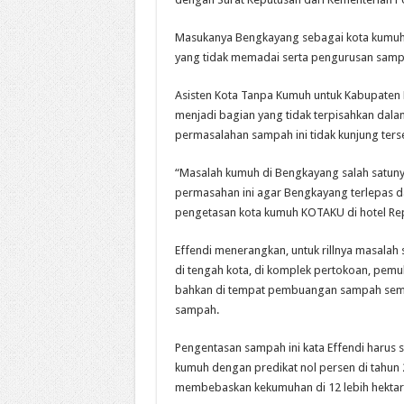
Masukanya Bengkayang sebagai kota kumuh t
yang tidak memadai serta pengurusan sampa
Asisten Kota Tanpa Kumuh untuk Kabupaten
menjadi bagian yang tidak terpisahkan dala
permasalahan sampah ini tidak kunjung terse
“Masalah kumuh di Bengkayang salah satun
permasahan ini agar Bengkayang terlepas dar
pengetasan kota kumuh KOTAKU di hotel Rep
Effendi menerangkan, untuk rillnya masalah 
di tengah kota, di komplek pertokoan, pe
bahkan di tempat pembuangan sampah sement
sampah.
Pengentasan sampah ini kata Effendi harus
kumuh dengan predikat nol persen di tahun
membebaskan kekumuhan di 12 lebih hektare