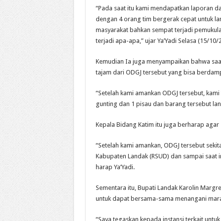
“Pada saat itu kami mendapatkan laporan da
dengan 4 orang tim bergerak cepat untuk
masyarakat bahkan sempat terjadi pemukulan
terjadi apa-apa,” ujar Ya’Yadi Selasa (15/10/
Kemudian Ia juga menyampaikan bahwa saat
tajam dari ODGJ tersebut yang bisa berdam
“Setelah kami amankan ODGJ tersebut, kami
gunting dan 1 pisau dan barang tersebut la
Kepala Bidang Katim itu juga berharap agar
“Setelah kami amankan, ODGJ tersebut seki
Kabupaten Landak (RSUD) dan sampai saat i
harap Ya’Yadi.
Sementara itu, Bupati Landak Karolin Margr
untuk dapat bersama-sama menangani mara
“Saya tegaskan kepada instansi terkait unt