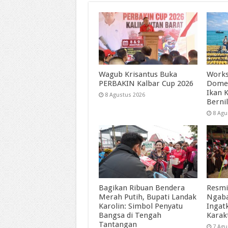
Wagub Krisantus Buka
Works
PERBAKIN Kalbar Cup 2026
Dome
Ikan 
8 Agustus 2026
Bernil
8 Agu
Bagikan Ribuan Bendera
Resmi
Merah Putih, Bupati Landak
Ngaba
Karolin: Simbol Penyatu
Ingat
Bangsa di Tengah
Karak
Tantangan
7 Agu