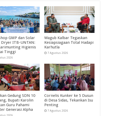
hop GMP dan Solar
Wagub Kalbar Tegaskan
 Dryer ITB-UNTAN:
Kesiapsiagaan Total Hadapi
Karimunting Higienis
Karhutla
ai Tinggi
7 Agustus 2026
stus 2026
kan Gedung SDN 10
Cornelis Kunker ke 5 Dusun
ng, Bupati Karolin
di Desa Sidas, Tekankan Isu
kan Guru Pahami
Penting
ter Generasi Alpha
7 Agustus 2026
stus 2026