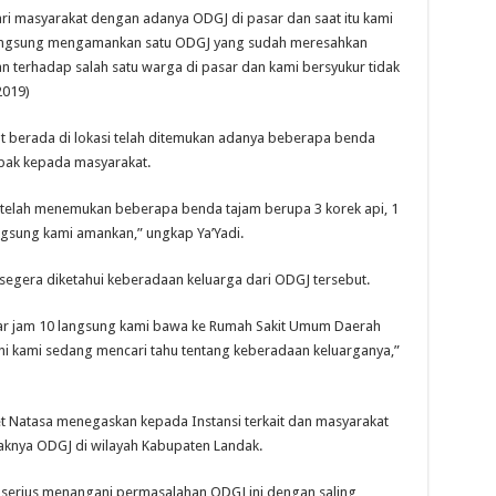
ri masyarakat dengan adanya ODGJ di pasar dan saat itu kami
 langsung mengamankan satu ODGJ yang sudah meresahkan
 terhadap salah satu warga di pasar dan kami bersyukur tidak
2019)
 berada di lokasi telah ditemukan adanya beberapa benda
pak kepada masyarakat.
 telah menemukan beberapa benda tajam berupa 3 korek api, 1
ngsung kami amankan,” ungkap Ya’Yadi.
 segera diketahui keberadaan keluarga dari ODGJ tersebut.
tar jam 10 langsung kami bawa ke Rumah Sakit Umum Daerah
ni kami sedang mencari tahu tentang keberadaan keluarganya,”
et Natasa menegaskan kepada Instansi terkait dan masyarakat
knya ODGJ di wilayah Kabupaten Landak.
uk serius menangani permasalahan ODGJ ini dengan saling