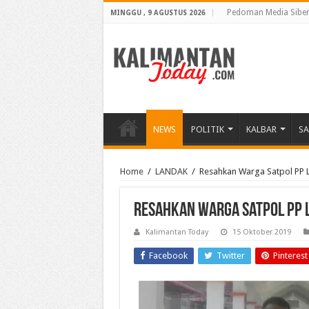
Pedoman Media Sibe
MINGGU , 9 AGUSTUS 2026
NEWS
POLITIK
KALBAR
S
Home
/
LANDAK
/
Resahkan Warga Satpol PP
Resahkan Warga Satpol PP 
Kalimantan Today
15 Oktober 2019
Facebook
Twitter
Pinterest