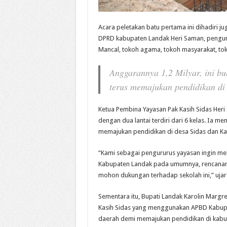
Acara peletakan batu pertama ini dihadiri j
DPRD kabupaten Landak Heri Saman, penguru
Mancal, tokoh agama, tokoh masyarakat, tok
Anggarannya 1,2 Milyar, ini bu
terus memajukan pendidikan d
Ketua Pembina Yayasan Pak Kasih Sidas He
dengan dua lantai terdiri dari 6 kelas. Ia
memajukan pendidikan di desa Sidas dan 
“Kami sebagai pengururus yayasan ingin me
Kabupaten Landak pada umumnya, rencananya 
mohon dukungan terhadap sekolah ini,” ujar
Sementara itu, Bupati Landak Karolin Mar
Kasih Sidas yang menggunakan APBD Kabupa
daerah demi memajukan pendidikan di kabu