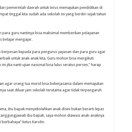
n dari pemerintah daerah untuk terus memajukan pendidikan di
pat tinggal kita sudah ada sekolah ini yang berdiri sejak tahun
n para guru nantinya bisa maksimal memberikan pelayanan
s belajar mengajar.
a berpesan kepada para pengurus yayasan dan para guru agar
rbaik untuk anak-anak kita, Guru mohon bisa mengikuti
i jika nanti ujian nasional bisa lulus seratus persen,” harap
kan agar orang tua murid bisa bekerjasama dalam memajukan
a saat diluar jam sekolah terutama agar tidak terpengaruh
ma, ibu bapak menyekolahkan anak disini bukan berarti lepas
 tanggungjawab ibu bapak, saya mohon diawasi anak-anaknya
 berbahaya” ketus Karolin.