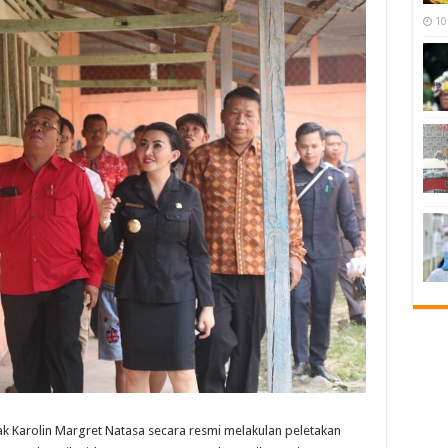
10
Karolin Margret Natasa secara resmi melakulan peletakan