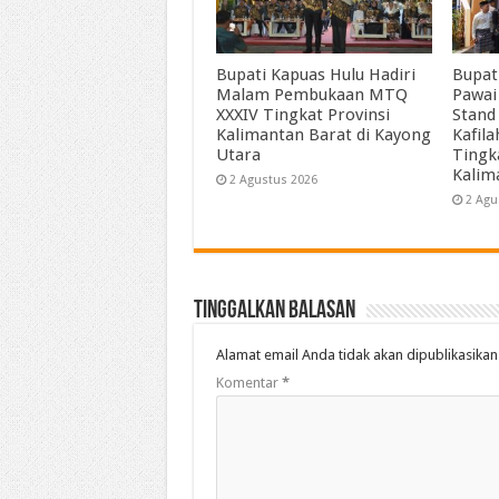
Bupati Kapuas Hulu Hadiri
Bupat
Malam Pembukaan MTQ
Pawai
XXXIV Tingkat Provinsi
Stand
Kalimantan Barat di Kayong
Kafil
Utara
Tingk
Kalim
2 Agustus 2026
2 Agu
Tinggalkan Balasan
Alamat email Anda tidak akan dipublikasikan
Komentar
*