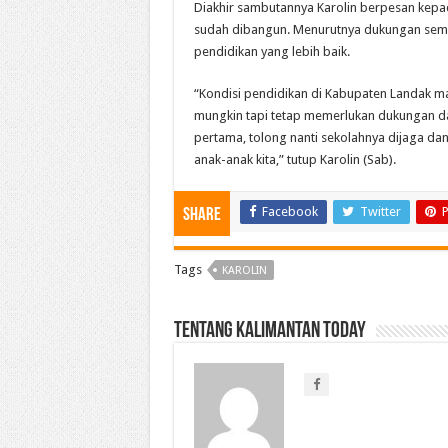
Diakhir sambutannya Karolin berpesan kep
sudah dibangun. Menurutnya dukungan semua
pendidikan yang lebih baik.
“Kondisi pendidikan di Kabupaten Landak ma
mungkin tapi tetap memerlukan dukungan dari 
pertama, tolong nanti sekolahnya dijaga da
anak-anak kita,” tutup Karolin (Sab).
Facebook
Twitter
P
Share
Tags
KAROLIN
Tentang Kalimantan Today