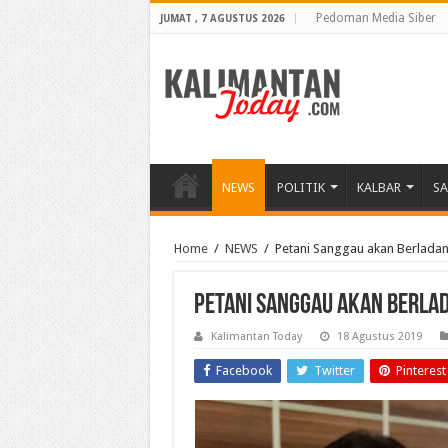
Pedoman Media Siber
JUMAT , 7 AGUSTUS 2026
NEWS
POLITIK
KALBAR
S
Home
/
NEWS
/
Petani Sanggau akan Berladan
Petani Sanggau akan Berlad
Kalimantan Today
18 Agustus 2019
Facebook
Twitter
Pinterest