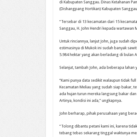
di Kabupaten Sanggau. Dinas Ketahanan Pan
(Dishangpang Hortikan) Kabupaten Sanggau m
“Tersebar di 13 kecamatan dari 15 kecamat
Sanggau, H. John Hendri kepada wartawan M
Untuk rinciannya, lanjut John, juga sudah di
estimasinya di Mukok ini sudah banyak sawit 
5.984 hektar yang akan berladang di bulan 
Selanjut, tambah John, ada beberapa lahan 
“Kami punya data sedikit walaupun tidak full
Kecamatan Meliau yang sudah siap bakar, t
ada hujan turun mereka langsung bakar dan 
Artinya, kondisi ini ada,” ungkapnya.
John berharap, pihak perusahaan yang berad
“Tolong dibantu petani kami ini, karena tid
tebang tebas sekarang tinggal waktunya me