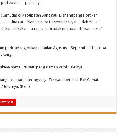
 perkebunan,” pesannya.
 (Karhutla) di Kabupaten Sanggau, Dishangpang Hortikan
ukan dua cara. Namun cara tersebut ternyata tidak efektif
h kami lakukan dua cara, tapi tidak mempan, itu kami akui,”
am padi ladang bukan di bulan Agustus – September. Uji coba
ntikong.
yaknya hama. Itu satu pengalaman kami,” akunya.
g sari, padi dan jagung. “Ternyata berhasil. Pak Camat
 tuturnya. (Ram)
interest