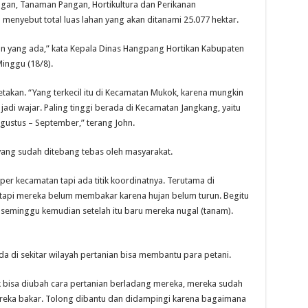
gan, Tanaman Pangan, Hortikultura dan Perikanan
enyebut total luas lahan yang akan ditanami 25.077 hektar.
an yang ada,” kata Kepala Dinas Hangpang Hortikan Kabupaten
inggu (18/8).
petakan. “Yang terkecil itu di Kecamatan Mukok, karena mungkin
jadi wajar. Paling tinggi berada di Kecamatan Jangkang, yaitu
Agustus – September,” terang John.
yang sudah ditebang tebas oleh masyarakat.
 per kecamatan tapi ada titik koordinatnya. Terutama di
etapi mereka belum membakar karena hujan belum turun. Begitu
seminggu kemudian setelah itu baru mereka nugal (tanam).
a di sekitar wilayah pertanian bisa membantu para petani.
ak bisa diubah cara pertanian berladang mereka, mereka sudah
reka bakar. Tolong dibantu dan didampingi karena bagaimana