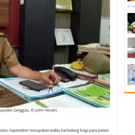
10
paten Sanggau, H. John Hendri.
tus-September merupakan waktu berladang bagi para petani