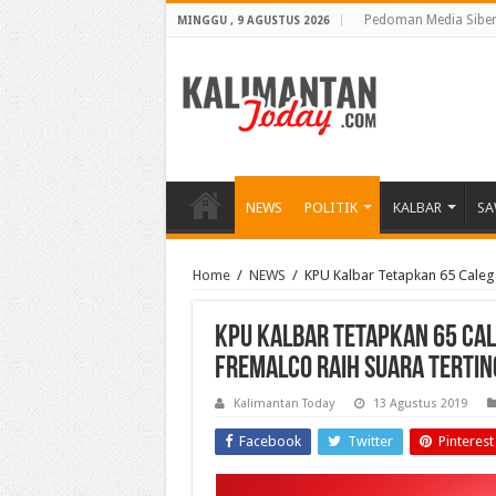
Pedoman Media Sibe
MINGGU , 9 AGUSTUS 2026
NEWS
POLITIK
KALBAR
SA
Home
/
NEWS
/
KPU Kalbar Tetapkan 65 Caleg P
KPU Kalbar Tetapkan 65 Cale
Fremalco Raih Suara Tertin
Kalimantan Today
13 Agustus 2019
Facebook
Twitter
Pinterest