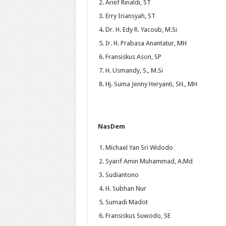
Arief Rinaldi, ST
Erry Iriansyah, ST
Dr. H. Edy R. Yacoub, M.Si
Ir. H. Prabasa Anantatur, MH
Fransiskus Ason, SP
H. Usmandy, S., M.Si
Hj. Suma Jenny Heryanti, SH., MH
NasDem
Michael Yan Sri Widodo
Syarif Amin Muhammad, A.Md
Sudiantono
H. Subhan Nur
Sumadi Madot
Fransiskus Suwodo, SE