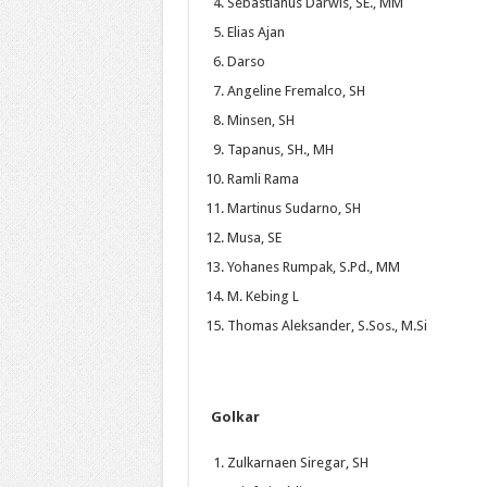
Sebastianus Darwis, SE., MM
Elias Ajan
Darso
Angeline Fremalco, SH
Minsen, SH
Tapanus, SH., MH
Ramli Rama
Martinus Sudarno, SH
Musa, SE
Yohanes Rumpak, S.Pd., MM
M. Kebing L
Thomas Aleksander, S.Sos., M.Si
Golkar
Zulkarnaen Siregar, SH