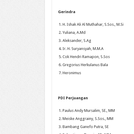
Gerindra
H. Ishak Ali Al Muthahar, S.Sos., M.Si
Yuliana, A.Md
Aleksander, S.Ag
Ir. H. Suryansyah, M.M.A
Cok Hendri Ramapon, S.Sos
Gregorius Herkulanus Bala
Heronimus
PDI Perjuangan
Paulus Andy Mursalim, SE., MM
Meiske Anggrainy, S.Sos., MM
Bambang Ganefo Putra, SE