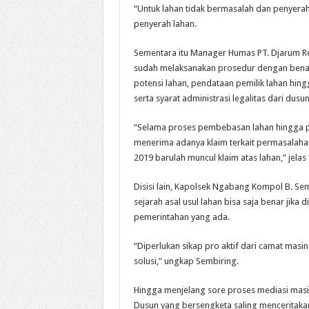
“Untuk lahan tidak bermasalah dan penyerah
penyerah lahan.
Sementara itu Manager Humas PT. Djarum 
sudah melaksanakan prosedur dengan benar
potensi lahan, pendataan pemilik lahan hingg
serta syarat administrasi legalitas dari dusun
“Selama proses pembebasan lahan hingga p
menerima adanya klaim terkait permasalahan 
2019 barulah muncul klaim atas lahan,” jelas
Disisi lain, Kapolsek Ngabang Kompol B. S
sejarah asal usul lahan bisa saja benar jika
pemerintahan yang ada.
“Diperlukan sikap pro aktif dari camat mas
solusi,” ungkap Sembiring.
Hingga menjelang sore proses mediasi mas
Dusun yang bersengketa saling menceritakan