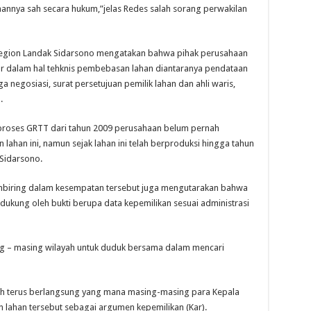
annya sah secara hukum,”jelas Redes salah sorang perwakilan
Region Landak Sidarsono mengatakan bahwa pihak perusahaan
 dalam hal tehknis pembebasan lahan diantaranya pendataan
a negosiasi, surat persetujuan pemilik lahan dan ahli waris,
.
roses GRTT dari tahun 2009 perusahaan belum pernah
lahan ini, namun sejak lahan ini telah berproduksi hingga tahun
 Sidarsono.
embiring dalam kesempatan tersebut juga mengutarakan bahwa
 didukung oleh bukti berupa data kepemilikan sesuai administrasi
ing – masing wilayah untuk duduk bersama dalam mencari
ih terus berlangsung yang mana masing-masing para Kepala
 lahan tersebut sebagai argumen kepemilikan (Kar).