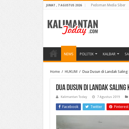
Pedoman Media Siber
JUMAT , 7 AGUSTUS 2026
NEWS
POLITIK
KALBAR
S
Home
/
HUKUM
/
Dua Dusun di Landak Saling 
Dua Dusun di Landak Saling 
Kalimantan Today
7 Agustus 2019
Facebook
Twitter
Pinterest