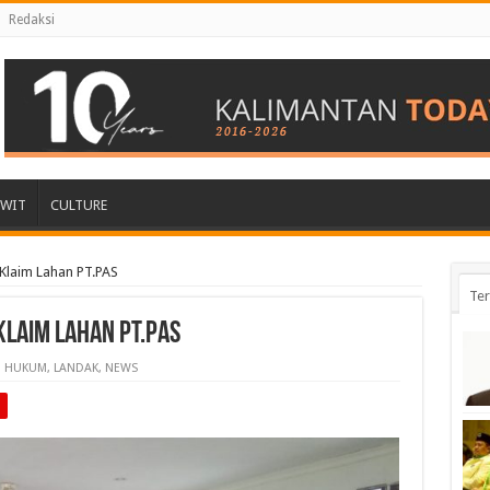
Redaksi
AWIT
CULTURE
Klaim Lahan PT.PAS
Ter
Klaim Lahan PT.PAS
HUKUM
,
LANDAK
,
NEWS