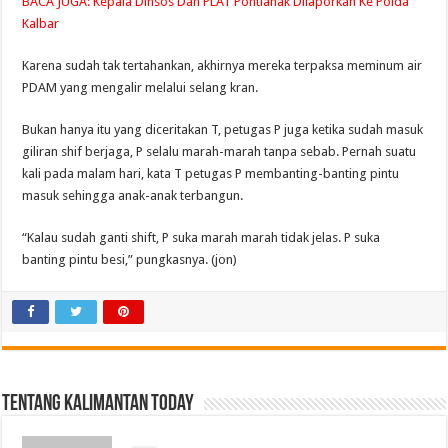
BACA JUGA:
Kepala Dinsos Dan PLAT Pontianak Dilaporkan Ke Polda
Kalbar
Karena sudah tak tertahankan, akhirnya mereka terpaksa meminum air
PDAM yang mengalir melalui selang kran.
Bukan hanya itu yang diceritakan T, petugas P juga ketika sudah masuk
giliran shif berjaga, P selalu marah-marah tanpa sebab. Pernah suatu
kali pada malam hari, kata T petugas P membanting-banting pintu
masuk sehingga anak-anak terbangun.
“Kalau sudah ganti shift, P suka marah marah tidak jelas. P suka
banting pintu besi,” pungkasnya. (jon)
Tentang Kalimantan Today