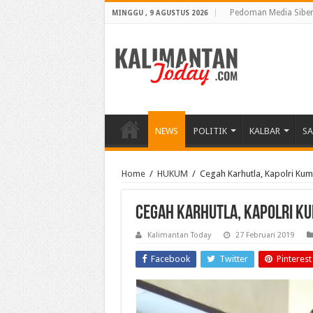
Pedoman Media Sibe
MINGGU , 9 AGUSTUS 2026
NEWS
POLITIK
KALBAR
S
Home
/
HUKUM
/
Cegah Karhutla, Kapolri Ku
Cegah Karhutla, Kapolri K
Kalimantan Today
27 Februari 2019
Facebook
Twitter
Pinterest