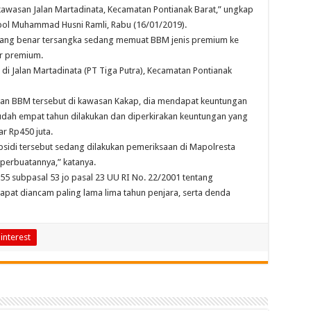
 kawasan Jalan Martadinata, Kecamatan Pontianak Barat,” ungkap
mpol Muhammad Husni Ramli, Rabu (16/01/2019).
emang benar tersangka sedang memuat BBM jenis premium ke
er premium.
 di Jalan Martadinata (PT Tiga Putra), Kecamatan Pontianak
alan BBM tersebut di kawasan Kakap, dia mendapat keuntungan
 sudah empat tahun dilakukan dan diperkirakan keuntungan yang
ar Rp450 juta.
sidi tersebut sedang dilakukan pemeriksaan di Mapolresta
erbuatannya,” katanya.
 55 subpasal 53 jo pasal 23 UU RI No. 22/2001 tentang
pat diancam paling lama lima tahun penjara, serta denda
interest