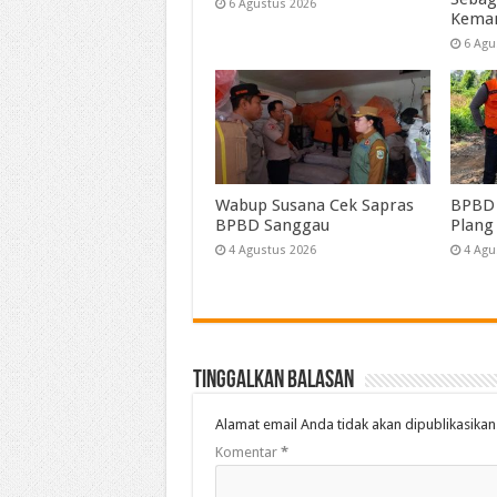
6 Agustus 2026
Kema
6 Agu
Wabup Susana Cek Sapras
BPBD 
BPBD Sanggau
Plang
4 Agustus 2026
4 Agu
Tinggalkan Balasan
Alamat email Anda tidak akan dipublikasikan
Komentar
*