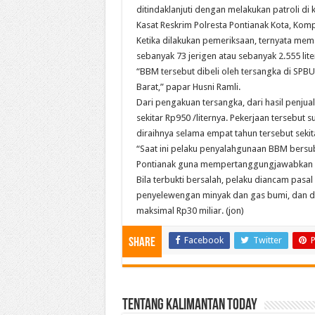
ditindaklanjuti dengan melakukan patroli di
Kasat Reskrim Polresta Pontianak Kota, Ko
Ketika dilakukan pemeriksaan, ternyata m
sebanyak 73 jerigen atau sebanyak 2.555 lit
“BBM tersebut dibeli oleh tersangka di SPBU
Barat,” papar Husni Ramli.
Dari pengakuan tersangka, dari hasil penju
sekitar Rp950 /liternya. Pekerjaan tersebut
diraihnya selama empat tahun tersebut sekit
“Saat ini pelaku penyalahgunaan BBM bersub
Pontianak guna mempertanggungjawabkan p
Bila terbukti bersalah, pelaku diancam pasal
penyelewengan minyak dan gas bumi, dan da
maksimal Rp30 miliar. (jon)
Facebook
Twitter
P
Share
Tentang Kalimantan Today