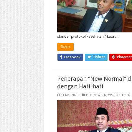
standar protokol kesehatan,” kata …
Baca »
Facebook
Twitter
Pinterest
Penerapan “New Normal” di 
dengan Hati-hati
31 Mei 2020
HOT NEWS
,
NEWS
,
PARLEMEN