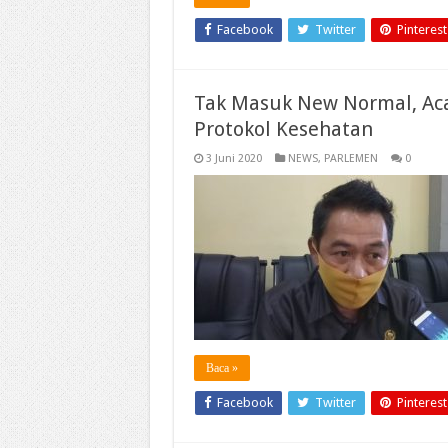
Facebook
Twitter
Pinterest
Tak Masuk New Normal, Ac
Protokol Kesehatan
3 Juni 2020
NEWS
,
PARLEMEN
0
Baca »
Facebook
Twitter
Pinterest