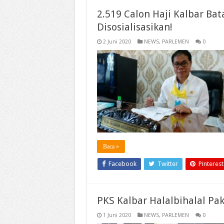
2.519 Calon Haji Kalbar Bat
Disosialisasikan!
2 Juni 2020
NEWS
,
PARLEMEN
0
Baca »
Facebook
Twitter
Pinterest
PKS Kalbar Halalbihalal Pa
1 Juni 2020
NEWS
,
PARLEMEN
0