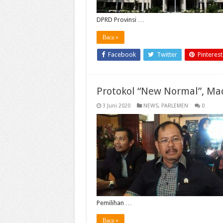
DPRD Provinsi …
Baca »
Facebook
Twitter
Pinterest
Protokol “New Normal”, Mad
3 Juni 2020
NEWS
,
PARLEMEN
0
Pemilihan …
Baca »