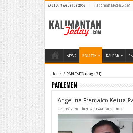
Pedoman Media Siber
SABTU , 8 AGUSTUS 2026
NEWS
POLITIK
KALBAR
S
Home
/
PARLEMEN
(page 31)
PARLEMEN
Angeline Fremalco Ketua P
5 Juni 2020
NEWS
,
PARLEMEN
0