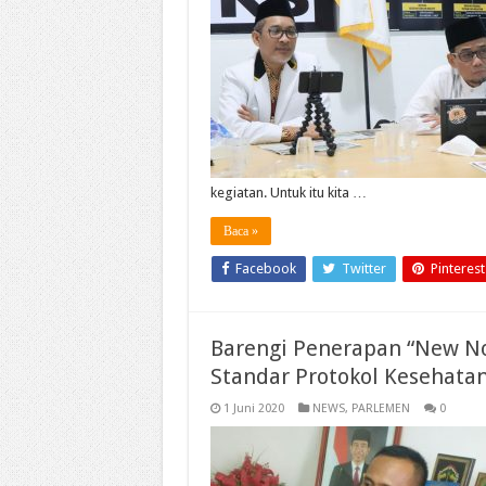
kegiatan. Untuk itu kita …
Baca »
Facebook
Twitter
Pinterest
Barengi Penerapan “New N
Standar Protokol Kesehata
1 Juni 2020
NEWS
,
PARLEMEN
0