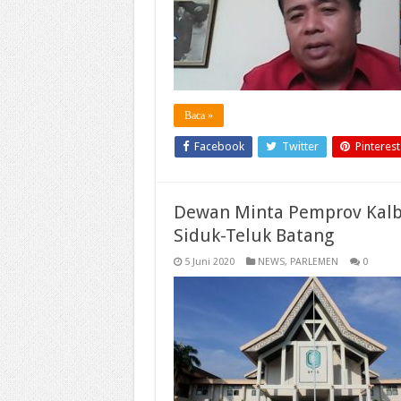
Baca »
Facebook
Twitter
Pinterest
Dewan Minta Pemprov Kalba
Siduk-Teluk Batang
5 Juni 2020
NEWS
,
PARLEMEN
0