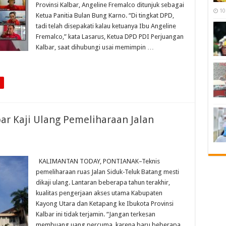
Provinsi Kalbar, Angeline Fremalco ditunjuk sebagai
10
Ketua Panitia Bulan Bung Karno. “Di tingkat DPD,
tadi telah disepakati kalau ketuanya Ibu Angeline
Fremalco,” kata Lasarus, Ketua DPD PDI Perjuangan
Kalbar, saat dihubungi usai memimpin …
r Kaji Ulang Pemeliharaan Jalan
KALIMANTAN TODAY, PONTIANAK–Teknis
pemeliharaan ruas Jalan Siduk-Teluk Batang mesti
dikaji ulang. Lantaran beberapa tahun terakhir,
kualitas pengerjaan akses utama Kabupaten
Kayong Utara dan Ketapang ke Ibukota Provinsi
Kalbar ini tidak terjamin. “Jangan terkesan
membuang uang percuma, karena baru beberapa