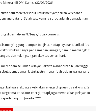
 Mineral (ESDM) Kamis, (22/01/2026).
aatkan satu menit tersebut untuk menyampaikan keresahan
aat bencana datang. Salah satu yang ia soroti adalah pemadaman
Tolong diperhatikan PLN-nya,” ucap cornelis.
lis menyinggung dampak banjir terhadap layanan Listrik di ibu
n teknis bukan hanya pengamanan jaringan, namun menyangkut
ngan, dan kelangsungan aktivitas sehari-hari.
i merendam sejumlah wilayah Jakarta akibat curah hujan tinggi
ersebut, pemadaman Listrik justru menambah beban warga yang
t bahwa efektivitas kebijakan energi diuji justru saat krisis. Ia
 target makro sektor energi, tetapi juga memastikan pelayanan
seperti banjir di Jakarta. ***