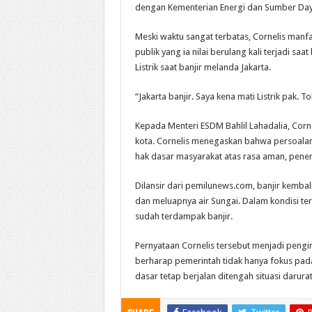
dengan Kementerian Energi dan Sumber Daya
Meski waktu sangat terbatas, Cornelis manf
publik yang ia nilai berulang kali terjadi s
Listrik saat banjir melanda Jakarta.
“Jakarta banjir. Saya kena mati Listrik pak. 
Kepada Menteri ESDM Bahlil Lahadalia, Corne
kota. Cornelis menegaskan bahwa persoala
hak dasar masyarakat atas rasa aman, penera
Dilansir dari pemilunews.com, banjir kembal
dan meluapnya air Sungai. Dalam kondisi t
sudah terdampak banjir.
Pernyataan Cornelis tersebut menjadi penginga
berharap pemerintah tidak hanya fokus pada
dasar tetap berjalan ditengah situasi darurat 