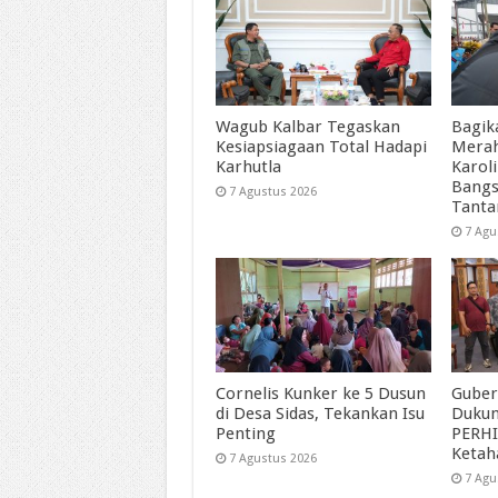
Wagub Kalbar Tegaskan
Bagik
Kesiapsiagaan Total Hadapi
Merah
Karhutla
Karol
Bangs
7 Agustus 2026
Tant
7 Agu
Cornelis Kunker ke 5 Dusun
Guber
di Desa Sidas, Tekankan Isu
Duku
Penting
PERHI
Ketah
7 Agustus 2026
7 Agu