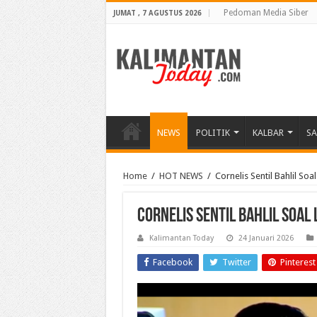
Pedoman Media Siber
JUMAT , 7 AGUSTUS 2026
NEWS
POLITIK
KALBAR
S
Home
/
HOT NEWS
/
Cornelis Sentil Bahlil Soa
Cornelis Sentil Bahlil Soal
Kalimantan Today
24 Januari 2026
Facebook
Twitter
Pinterest