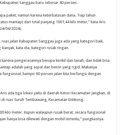
i Kabupaten Sanggau baru sebesar 40 persen.
pa paket, namun karena keterbatasan dana. Tiap tahun
us mantap) dari total panjang 1001,44 kilo meter,” kata Aris
(24/04/2024).
ap, ruas jalan Kabupaten Sanggau juga ada yang kategori baik,
 banyak, kata dia, kategori rusak ringan.
ed) karena pengerasannya berupa kerikil dan tanah, dan tidak bisa
mantap adalah yang aspal dan beton yang rigid. Makanya
ra fungsional, hampir 80 persen jalan kita berfungsi dengan
Aris ada tiga lokasi yaitu di daerah Ketori Kecamatan Jangkan, di
 di ruas Suruh Tembawang, Kecamatan Entikong.
00 kilo meter. itupun walaupun rusak berat, secara fungsional
jan hanya bisa dilewati dengan mobil tertentu,” pungkasnya.