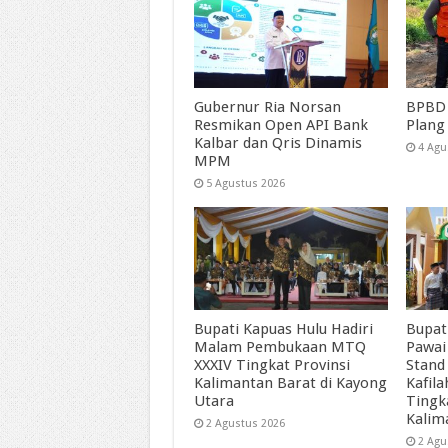
Gubernur Ria Norsan
BPBD 
Resmikan Open API Bank
Plang
Kalbar dan Qris Dinamis
4 Agu
MPM
5 Agustus 2026
Bupati Kapuas Hulu Hadiri
Bupat
Malam Pembukaan MTQ
Pawai
XXXIV Tingkat Provinsi
Stand
Kalimantan Barat di Kayong
Kafil
Utara
Tingk
Kalim
2 Agustus 2026
2 Agu