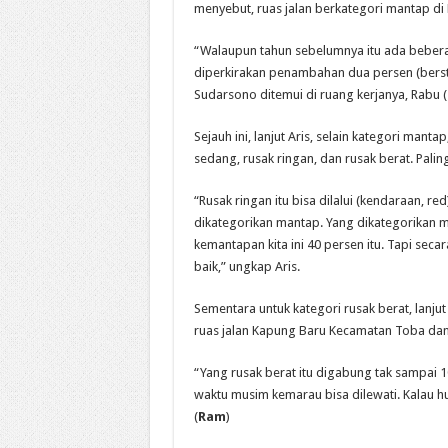
menyebut, ruas jalan berkategori mantap d
“Walaupun tahun sebelumnya itu ada bebera
diperkirakan penambahan dua persen (berstat
Sudarsono ditemui di ruang kerjanya, Rabu 
Sejauh ini, lanjut Aris, selain kategori mant
sedang, rusak ringan, dan rusak berat. Paling
“Rusak ringan itu bisa dilalui (kendaraan, r
dikategorikan mantap. Yang dikategorikan 
kemantapan kita ini 40 persen itu. Tapi seca
baik,” ungkap Aris.
Sementara untuk kategori rusak berat, lanjut 
ruas jalan Kapung Baru Kecamatan Toba dan
“Yang rusak berat itu digabung tak sampai 1
waktu musim kemarau bisa dilewati. Kalau hu
(
Ram
)