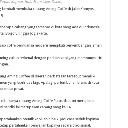
Bupati Kapuas Hulu Fransiskus Diaan.
kembali membuka cabang Aming Coffe di Jalan Komyos
3).
eberapa cabang yang tersebar di kota yang ada di Indonesia
ta, Bogor, hingga Jogjakarta.
onsep coffe bernuansa modern mengikuti perkembangan jaman
 Aming cukup terkenal dengan paduan kopi yang mempunyai ciri
angan.
abang Aming Coffee di daerah perbatasan tersebut memiliki
en yang lebih luas lagi. Apalagi pertumbuhan bisnis di kota
ut mulai pesat.
 dibukanya cabang Aming Coffe Putussibau ini merupakan
ini sendiri ini merupakan cabang yang ke 14.
pertahankan otentik kopi lebih baik. Jadi cara seduh kopinya
etap pertahankan penyajian kopinya secara tradisional.