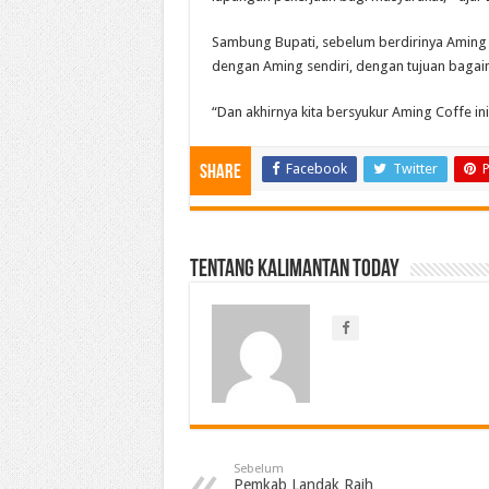
Sambung Bupati, sebelum berdirinya Aming C
dengan Aming sendiri, dengan tujuan bagaim
“Dan akhirnya kita bersyukur Aming Coffe ini 
Facebook
Twitter
P
Share
Tentang Kalimantan Today
Sebelum
Pemkab Landak Raih