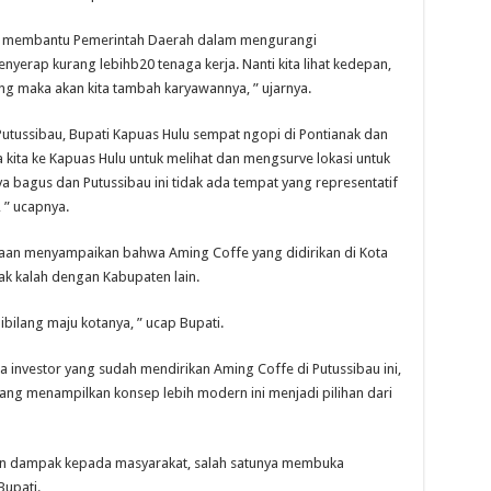
uga membantu Pemerintah Daerah dalam mengurangi
yerap kurang lebihb20 tenaga kerja. Nanti kita lihat kedepan,
ng maka akan kita tambah karyawannya, ” ujarnya.
Putussibau, Bupati Kapuas Hulu sempat ngopi di Pontianak dan
a kita ke Kapuas Hulu untuk melihat dan mengsurve lokasi untuk
ya bagus dan Putussibau ini tidak ada tempat yang representatif
, ” ucapnya.
iaan menyampaikan bahwa Aming Coffe yang didirikan di Kota
dak kalah dengan Kabupaten lain.
ibilang maju kotanya, ” ucap Bupati.
investor yang sudah mendirikan Aming Coffe di Putussibau ini,
ng menampilkan konsep lebih modern ini menjadi pilihan dari
an dampak kepada masyarakat, salah satunya membuka
Bupati.