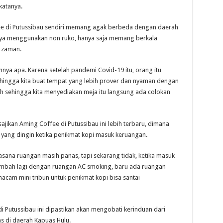
katanya.
e di Putussibau sendiri memang agak berbeda dengan daerah
tnya menggunakan non ruko, hanya saja memang berkala
 zaman.
tuhnya apa. Karena setelah pandemi Covid-19 itu, orang itu
ehingga kita buat tempat yang lebih prover dan nyaman dengan
h sehingga kita menyediakan meja itu langsung ada colokan
ajikan Aming Coffee di Putussibau ini lebih terbaru, dimana
yang dingin ketika penikmat kopi masuk keruangan.
uasana ruangan masih panas, tapi sekarang tidak, ketika masuk
tambah lagi dengan ruangan AC smoking, baru ada ruangan
acam mini tribun untuk penikmat kopi bisa santai
Putussibau ini dipastikan akan mengobati kerinduan dari
s di daerah Kapuas Hulu.