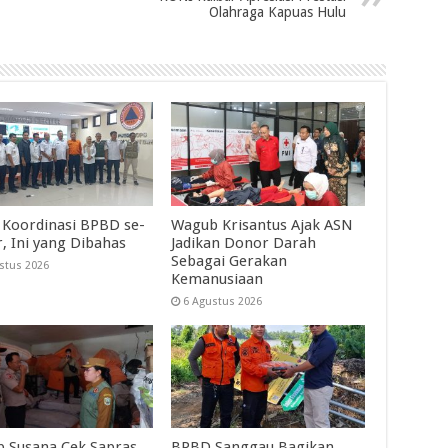
Olahraga Kapuas Hulu
 Koordinasi BPBD se-
Wagub Krisantus Ajak ASN
r, Ini yang Dibahas
Jadikan Donor Darah
Sebagai Gerakan
stus 2026
Kemanusiaan
6 Agustus 2026
 Susana Cek Sapras
BPBD Sanggau Bagikan