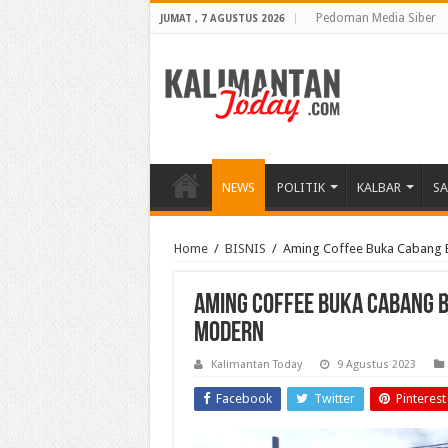
Pedoman Media Siber
JUMAT , 7 AGUSTUS 2026
NEWS
POLITIK
KALBAR
S
Home
/
BISNIS
/
Aming Coffee Buka Cabang B
Aming Coffee Buka Cabang B
Modern
Kalimantan Today
9 Agustus 2023
Facebook
Twitter
Pinterest