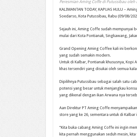
Peresmian Aming Coffe di Putussibau oleh 
KALIMANTAN TODAY, KAPUAS HULU – Aming 
Soedarso, Kota Putussibau, Rabu (09/08/202
Sejauh ini, Aming Coffe sudah mempunyai b
mulai dari Kota Pontianak, Singkawang, Jakar
Grand Opening Aming Coffee kali ini berk
yang sudah semakin modern.
Untuk di Kalbar, Pontianak khususnya, Kopi
khas tersendiri yang disukai oleh semua kal
Dipilihnya Putussibau sebagai salah satu c
potensi yang besar untuk menjangkau konsum
yang dikenal dengan ikan Arwana nya terseb
Aan Direktur PT Aming Coffe menyampaikan
store yang ke 26, sementara untuk di Kalbar 
“Kita buka cabang Aming Coffe ini ingin mem
kita pernah menggunakan seduh mesin, kita t