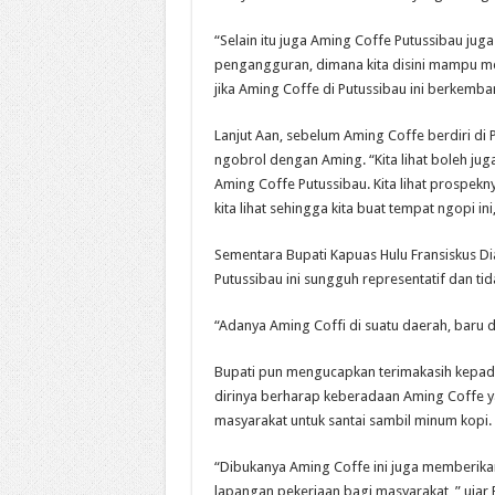
“Selain itu juga Aming Coffe Putussibau j
pengangguran, dimana kita disini mampu men
jika Aming Coffe di Putussibau ini berkemba
Lanjut Aan, sebelum Aming Coffe berdiri di 
ngobrol dengan Aming. “Kita lihat boleh jug
Aming Coffe Putussibau. Kita lihat prospekn
kita lihat sehingga kita buat tempat ngopi ini
Sementara Bupati Kapuas Hulu Fransiskus D
Putussibau ini sungguh representatif dan ti
“Adanya Aming Coffi di suatu daerah, baru d
Bupati pun mengucapkan terimakasih kepada 
dirinya berharap keberadaan Aming Coffe ya
masyarakat untuk santai sambil minum kopi.
“Dibukanya Aming Coffe ini juga memberik
lapangan pekerjaan bagi masyarakat, ” ujar 