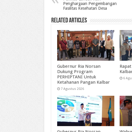
Penghargaan Pengembangan
Fasilitas Kesehatan Desa
Related Articles
Gubernur Ria Norsan
Rapat
Dukung Program
Kalba
PERHIPTANI Untuk
6 Agu
Ketahanan Pangan Kalbar
7 Agustus 2026
Gubernur Ria Norsan
Wabup