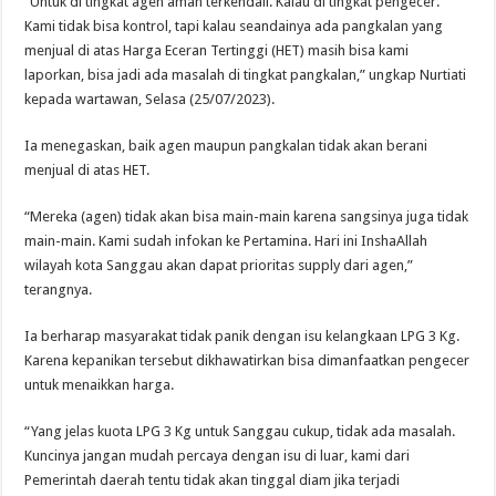
“Untuk di tingkat agen aman terkendali. Kalau di tingkat pengecer.
Kami tidak bisa kontrol, tapi kalau seandainya ada pangkalan yang
menjual di atas Harga Eceran Tertinggi (HET) masih bisa kami
laporkan, bisa jadi ada masalah di tingkat pangkalan,” ungkap Nurtiati
kepada wartawan, Selasa (25/07/2023).
Ia menegaskan, baik agen maupun pangkalan tidak akan berani
menjual di atas HET.
“Mereka (agen) tidak akan bisa main-main karena sangsinya juga tidak
main-main. Kami sudah infokan ke Pertamina. Hari ini InshaAllah
wilayah kota Sanggau akan dapat prioritas supply dari agen,”
terangnya.
Ia berharap masyarakat tidak panik dengan isu kelangkaan LPG 3 Kg.
Karena kepanikan tersebut dikhawatirkan bisa dimanfaatkan pengecer
untuk menaikkan harga.
“Yang jelas kuota LPG 3 Kg untuk Sanggau cukup, tidak ada masalah.
Kuncinya jangan mudah percaya dengan isu di luar, kami dari
Pemerintah daerah tentu tidak akan tinggal diam jika terjadi