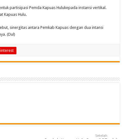
tuk partisipasi Pemda Kapuas Hulukepada instansi vertikal.
t Kapuas Hulu.
but, sinergitas antara Pemkab Kapuas dengan dua intansi
ya. (Dul)
interest
Setelah