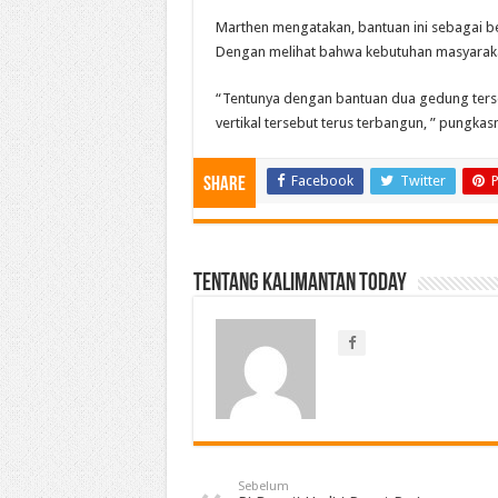
Marthen mengatakan, bantuan ini sebagai ben
Dengan melihat bahwa kebutuhan masyaraka
“Tentunya dengan bantuan dua gedung terse
vertikal tersebut terus terbangun, ” pungkasn
Facebook
Twitter
P
Share
Tentang Kalimantan Today
Sebelum