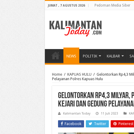
Pedoman Media Siber
JUMAT , 7 AGUSTUS 2026
NEWS
POLITIK
KALBAR
S
Home
/
KAPUAS HULU
/
Gelontorkan Rp4,3 Mi
Pelayanan Polres Kapuas Hulu
Gelontorkan Rp4,3 Milyar,
Kejari dan Gedung Pelayana
Kalimantan Today
11 Juli 2023
KA
Facebook
Twitter
Pinterest