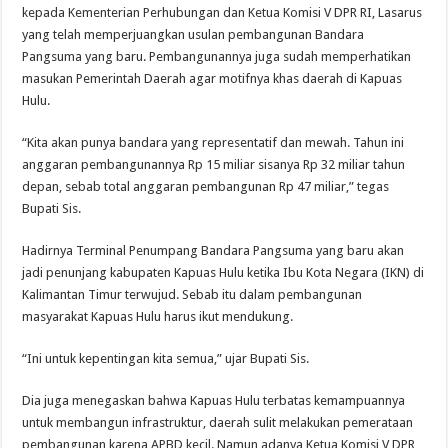
kepada Kementerian Perhubungan dan Ketua Komisi V DPR RI, Lasarus
yang telah memperjuangkan usulan pembangunan Bandara
Pangsuma yang baru. Pembangunannya juga sudah memperhatikan
masukan Pemerintah Daerah agar motifnya khas daerah di Kapuas
Hulu.
“Kita akan punya bandara yang representatif dan mewah. Tahun ini
anggaran pembangunannya Rp 15 miliar sisanya Rp 32 miliar tahun
depan, sebab total anggaran pembangunan Rp 47 miliar,” tegas
Bupati Sis.
Hadirnya Terminal Penumpang Bandara Pangsuma yang baru akan
jadi penunjang kabupaten Kapuas Hulu ketika Ibu Kota Negara (IKN) di
Kalimantan Timur terwujud. Sebab itu dalam pembangunan
masyarakat Kapuas Hulu harus ikut mendukung.
“Ini untuk kepentingan kita semua,” ujar Bupati Sis.
Dia juga menegaskan bahwa Kapuas Hulu terbatas kemampuannya
untuk membangun infrastruktur, daerah sulit melakukan pemerataan
pembangunan karena APBD kecil. Namun adanya Ketua Komisi V DPR