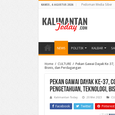
Pedoman Media Siber
KAMIS , 6 AGUSTUS 2026
NEWS
POLITIK
KALBAR
S
Home
/
CULTURE
/
Pekan Gawai Dayak Ke-37, 
Bisnis, dan Perdagangan
Pekan Gawai Dayak Ke-37, C
Pengetahuan, Teknologi, Bi
Kalimantan Today
20 Mei 2023
CU
Facebook
Twitter
Pinterest