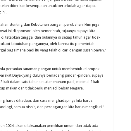
n telah diberikan kesempatan untuk bersekolah agar dapat
ini.
alahan stunting dan Kebutuhan pangan, perubahan iklim juga
wai ini di sponsori oleh pemerintah, tujuanya supaya kita
i tetapkan tanggal dan bulannya di setiap tahun agar tidak
cukupi kebutuhan pangannya, oleh karena itu pemerintah
gai bagaimana padi itu yang telah di cari dengan susah payah,”
lola pertanian tanaman pangan untuk membentuk kelompok-
yarakat Dayak yang dulunya berladang pindah-pindah, supaya
kali dalam satu tahun untuk menanam padi, minimal 2 kali
ukup makan dan tidak perlu menjadi beban Negara.
ang harus dihadapi, dan cara menghadapinya kita harus
ologi, semua bisnis, dan perdagangan kita harus mengikuti,”
un 2024, akan dilaksanakan pemilihan umum dan tidak ada