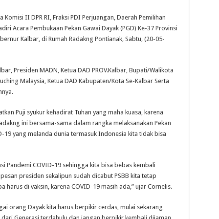
misi II DPR RI, Fraksi PDI Perjuangan, Daerah Pemilihan
adiri Acara Pembukaan Pekan Gawai Dayak (PGD) Ke-37 Provinsi
bernur Kalbar, di Rumah Radakng Pontianak, Sabtu, (20-05-
lbar, Presiden MADN, Ketua DAD PROV.Kalbar, Bupati/Walikota
uching Malaysia, Ketua DAD Kabupaten/Kota Se-Kalbar Serta
nnya.
tkan Puji syukur kehadirat Tuhan yang maha kuasa, karena
h Radakng ini bersama-sama dalam rangka melaksanakan Pekan
19 yang melanda dunia termasuk Indonesia kita tidak bisa
si Pandemi COVID-19 sehingga kita bisa bebas kembali
 pesan presiden sekalipun sudah dicabut PSBB kita tetap
harus di vaksin, karena COVID-19 masih ada,” ujar Cornelis.
ai orang Dayak kita harus berpikir cerdas, mulai sekarang
ar dari Generasi terdahulu dan jangan berpikir kembali dijaman