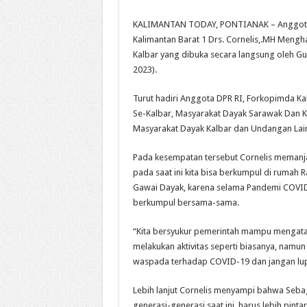
KALIMANTAN TODAY, PONTIANAK – Anggota Ko
Kalimantan Barat 1 Drs. Cornelis,.MH Mengh
Kalbar yang dibuka secara langsung oleh Gu
2023).
Turut hadiri Anggota DPR RI, Forkopimda Ka
Se-Kalbar, Masyarakat Dayak Sarawak Dan K
Masyarakat Dayak Kalbar dan Undangan Lai
Pada kesempatan tersebut Cornelis memanja
pada saat ini kita bisa berkumpul di ruma
Gawai Dayak, karena selama Pandemi COVID-
berkumpul bersama-sama.
“Kita bersyukur pemerintah mampu mengata
melakukan aktivitas seperti biasanya, namun
waspada terhadap COVID-19 dan jangan lupa 
Lebih lanjut Cornelis menyampi bahwa Sebag
generasi-generasi saat ini, harus lebih pint