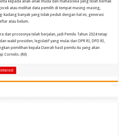
 minta kepada anak-anak muda dan mahasiswa yang telah berhak
ecek atau melihat data pemilih di tempat masing-masing,
g-kadang banyak yang tidak peduli dengan hal ini, generasi
ftar atau belum.
ra dan prosesnya telah berjalan, jadi Pemilu Tahun 2024 tetap
an wakil presiden, legislatif yang mulai dari DPR RI, DPD RI,
gkan pemilihan kepala Daerah hasil pemilu itu yang akan
Cornelis. (Ril)
interest