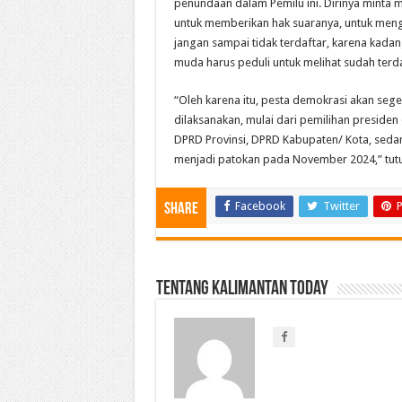
penundaan dalam Pemilu ini. Dirinya minta
untuk memberikan hak suaranya, untuk meng
jangan sampai tidak terdaftar, karena kadan
muda harus peduli untuk melihat sudah terda
“Oleh karena itu, pesta demokrasi akan sege
dilaksanakan, mulai dari pemilihan presiden d
DPRD Provinsi, DPRD Kabupaten/ Kota, sedan
menjadi patokan pada November 2024,” tutup 
Facebook
Twitter
P
Share
Tentang Kalimantan Today