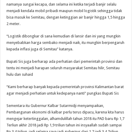
namanya sungai kecapa, dan selama ini ketika terjadi banjir selalu
menjadi kendala mobil pribadi maupun mobil logistik sehingga tidak
bisa masuk ke Semitau, dengan ketinggian air banjir hingga 1,5 hingga
2 meter.
“Logistik dibongkar di sana kemudian di lansir dan ini yang mungkin
menyebabkan harga sembako menjadi naik, itu mungkin berpengaruh
kepada inflasi juga di Semitau” katanya.
Bupati Sis juga berharap ada perhatian dari pemerintah provinsi dan
tentu ini menjadi harapan seluruh masyarakat Semitau hilir, Semitau
hulu dan suhaid
“Kami berharap banyak kepada pemerintah provinsi Kalimantan barat
agar menjadi perhatian untuk kedepanya nanti” pungkas Bupati Sis
Sementara itu Gubernur Kalbar Sutarmidji menyampaikan,
Pembangunan ekonomi di kalbar perlu terus dipacu, karena kita harus
mengejar ketertinggalan, alhamdulillah tahun 2018 itu PAD baru Rp 1,7
Terliun akhir 2018 jadi Rp 1,9 triliun tahun ini insyaallah sudah sampai
Rp 3,4 triliun, jadi selama saya jadi gubernur dari 1,7 jadi 3,4 Triliun