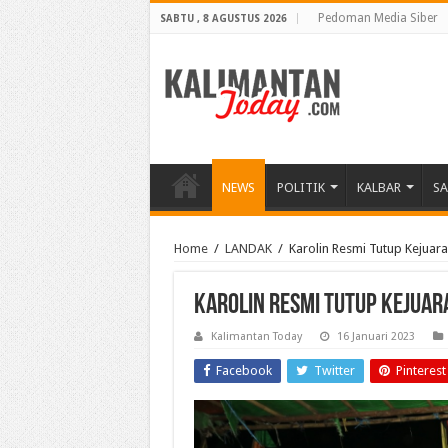
Pedoman Media Siber
SABTU , 8 AGUSTUS 2026
NEWS
POLITIK
KALBAR
S
Home
/
LANDAK
/
Karolin Resmi Tutup Kejuar
Karolin Resmi Tutup Kejuar
Kalimantan Today
16 Januari 2023
Facebook
Twitter
Pinterest