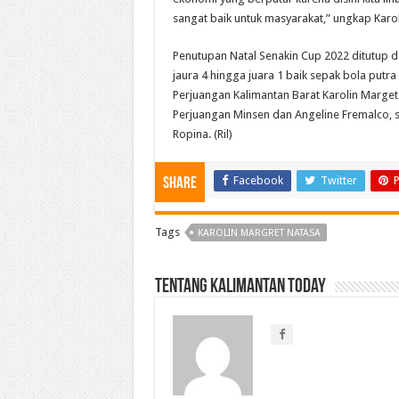
sangat baik untuk masyarakat,” ungkap Karol
Penutupan Natal Senakin Cup 2022 ditutup
jaura 4 hingga juara 1 baik sepak bola putr
Perjuangan Kalimantan Barat Karolin Marget
Perjuangan Minsen dan Angeline Fremalco, 
Ropina. (Ril)
Facebook
Twitter
P
Share
Tags
KAROLIN MARGRET NATASA
Tentang Kalimantan Today