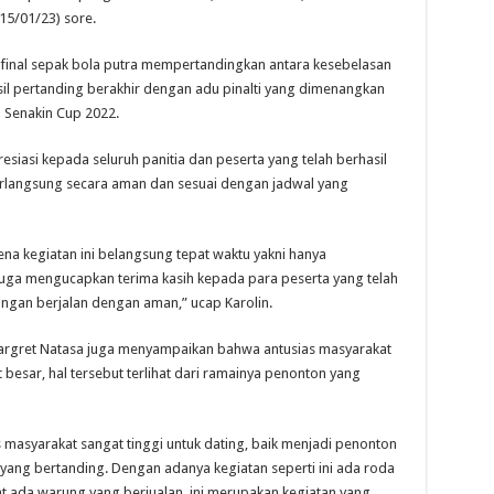
15/01/23) sore.
 final sepak bola putra mempertandingkan antara kesebelasan
l pertanding berakhir dengan adu pinalti yang dimenangkan
l Senakin Cup 2022.
iasi kepada seluruh panitia dan peserta yang telah berhasil
rlangsung secara aman dan sesuai dengan jadwal yang
na kegiatan ini belangsung tepat waktu yakni hanya
a juga mengucapkan terima kasih kepada para peserta yang telah
ingan berjalan dengan aman,” ucap Karolin.
Margret Natasa juga menyampaikan bahwa antusias masyarakat
esar, hal tersebut terlihat dari ramainya penonton yang
 masyarakat sangat tinggi untuk dating, baik menjadi penonton
ang bertanding. Dengan adanya kegiatan seperti ini ada roda
hat ada warung yang berjualan, ini merupakan kegiatan yang