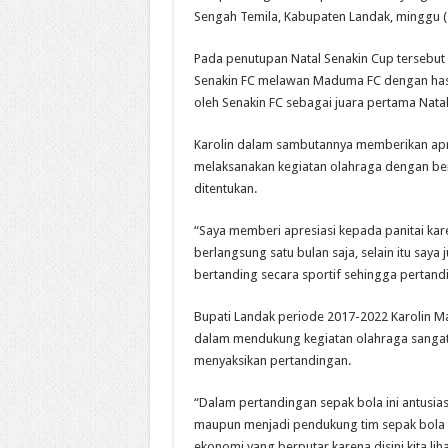
Sengah Temila, Kabupaten Landak, minggu (
Pada penutupan Natal Senakin Cup tersebut
Senakin FC melawan Maduma FC dengan hasi
oleh Senakin FC sebagai juara pertama Nata
Karolin dalam sambutannya memberikan apres
melaksanakan kegiatan olahraga dengan be
ditentukan.
“Saya memberi apresiasi kepada panitai kare
berlangsung satu bulan saja, selain itu say
bertanding secara sportif sehingga pertand
Bupati Landak periode 2017-2022 Karolin 
dalam mendukung kegiatan olahraga sangat b
menyaksikan pertandingan.
“Dalam pertandingan sepak bola ini antusias
maupun menjadi pendukung tim sepak bola y
ekonomi yang berputar karena disini kita li