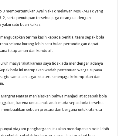
up 3 mempertemukan Ayai Nak Fc melawan Mpu-743 Fc yang
-2, serta penutupan tersebut juga dirangkai dengan
yakni satu buah kulkas.
mengucapkan terima kasih kepada penitia, team sepak bola
rena selama kurang lebih satu bulan pertandingan dapat
sana tetap aman dan kondusif.
eluruh masyarakat karena saya tidak ada mendengar adanya
. Sepak bola ini merupakan wadah pertemuan warga supaya
 sagtu sama lain, agar kita terus menjaga kekompokan dan
in.
 Margret Natasa menjelaskan bahwa menjadi atlet sepak bola
nggakan, karena untuk anak-anak muda sepak bola tersebut
a membuahkan sebuah prestasi dan berguna untuk cita-cita
mpunyai piagam penghargaan, itu akan mendapatkan poin lebih
 di sekolah-sekolah kedinasan, karena hal tersebut bisa