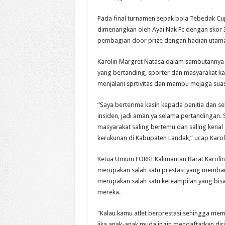
Pada final turnamen sepak bola Tebedak C
dimenangkan oleh Ayai Nak Fc dengan skor 3
pembagian door prize dengan hadian utama 
Karolin Margret Natasa dalam sambutannya 
yang bertanding, sporter dan masyarakat ka
menjalani sprtivitas dan mampu mejaga sua
“Saya berterima kasih kepada panitia dan s
insiden, jadi aman ya selama pertandingan
masyarakat saling bertemu dan saling kenal
kerukunan di Kabupaten Landak,” ucap Karol
Ketua Umum FORKI Kalimantan Barat Karolin
merupakan salah satu prestasi yang memba
merupakan salah satu keteampilan yang bis
mereka.
“Kalau kamu atlet berprestasi sehingga me
jika anak-anak muda ingin mendaftarkan diri