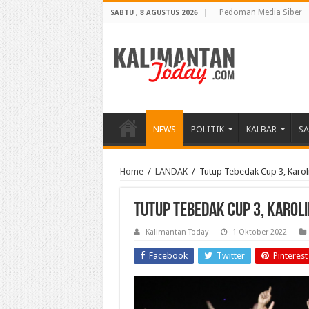
Pedoman Media Siber
SABTU , 8 AGUSTUS 2026
NEWS
POLITIK
KALBAR
S
Home
/
LANDAK
/
Tutup Tebedak Cup 3, Karoli
Tutup Tebedak Cup 3, Karoli
Kalimantan Today
1 Oktober 2022
Facebook
Twitter
Pinterest