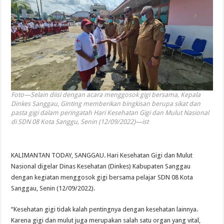
Foto—Selain diisi dengan acara menggosok gigi bersama, Kepala
Dinkes Sanggau, Ginting memberikan bingkisan berupa sikat dan
pasta gigi dalam peringatah Hari Kesehatan Gigi dan Mulut Nasional
di SDN 08 Kota Sanggu, Senin (12/09/2022)—ist
KALIMANTAN TODAY, SANGGAU. Hari Kesehatan Gigi dan Mulut
Nasional digelar Dinas Kesehatan (Dinkes) Kabupaten Sanggau
dengan kegiatan menggosok gigi bersama pelajar SDN 08 Kota
Sanggau, Senin (12/09/2022).
“Kesehatan gigi tidak kalah pentingnya dengan kesehatan lainnya.
Karena gigi dan mulut juga merupakan salah satu organ yang vital,