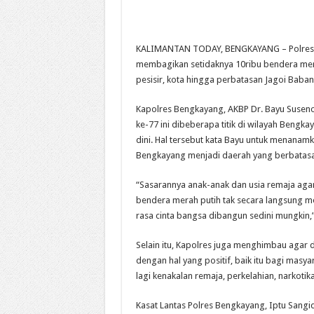
KALIMANTAN TODAY, BENGKAYANG – Polres Be
membagikan setidaknya 10ribu bendera mera
pesisir, kota hingga perbatasan Jagoi Baban
Kapolres Bengkayang, AKBP Dr. Bayu Susen
ke-77 ini dibeberapa titik di wilayah Bengk
dini. Hal tersebut kata Bayu untuk menanamk
Bengkayang menjadi daerah yang berbatasa
“Sasarannya anak-anak dan usia remaja agar
bendera merah putih tak secara langsung m
rasa cinta bangsa dibangun sedini mungkin,
Selain itu, Kapolres juga menghimbau agar 
dengan hal yang positif, baik itu bagi masy
lagi kenakalan remaja, perkelahian, narkoti
Kasat Lantas Polres Bengkayang, Iptu San