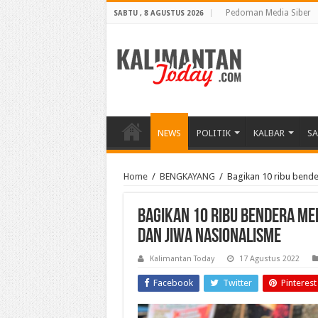
Pedoman Media Siber
SABTU , 8 AGUSTUS 2026
NEWS
POLITIK
KALBAR
S
Home
/
BENGKAYANG
/
Bagikan 10 ribu bende
Bagikan 10 ribu bendera Me
dan Jiwa Nasionalisme
Kalimantan Today
17 Agustus 2022
Facebook
Twitter
Pinterest