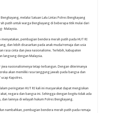
ngkayang, melalui Satuan Lalu Lintas Polres Bengkayang
h putih untuk warga Bengkayang di beberapa titik mulai dari
g- Malaysia.
o menyatakan, pembagian bendera merah putih pada HUT RI
ayang, dan lebih disasarkan pada anak muda/remaja dan usia
an rasa cinta dan jiwa nasionalisme. Terlebih, kabupaten
n langsung dengan Malaysia.
 jiwa nasionalismenya tetap terbangun. Dengan diterimanya
ereka akan memiliki rasa tanggung jawab pada bangsa dan
” ucap Kapolres.
dalam peringatan HUT RI kali ini masyarakat dapat mengisikan
arakat, negara dan bangsa ini. Sehingga dengan begitu tidak ada
ka, dan lainnya di wilayah hukum Polres Bengkayang.
gidun nambahkan, pembagian bendera merah putih pada remaja