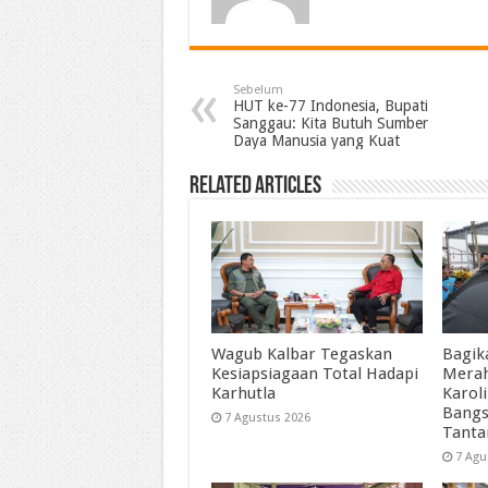
Sebelum
HUT ke-77 Indonesia, Bupati
Sanggau: Kita Butuh Sumber
Daya Manusia yang Kuat
Related Articles
Wagub Kalbar Tegaskan
Bagik
Kesiapsiagaan Total Hadapi
Merah
Karhutla
Karol
Bangs
7 Agustus 2026
Tant
7 Agu