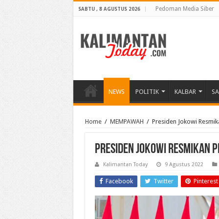
Pedoman Media Siber
SABTU , 8 AGUSTUS 2026
NEWS
POLITIK
KALBAR
S
Home
/
MEMPAWAH
/
Presiden Jokowi Resmik
Presiden Jokowi Resmikan P
Kalimantan Today
9 Agustus 2022
Facebook
Twitter
Pinterest