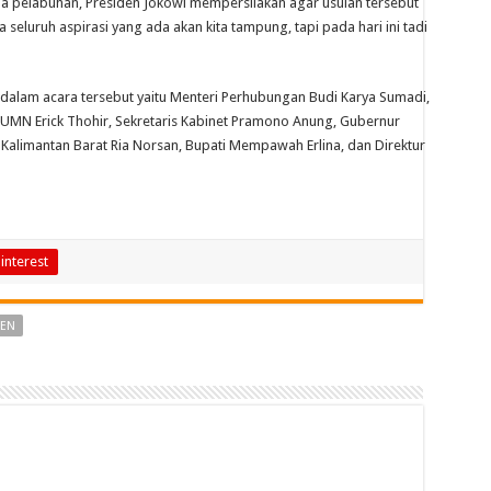
ma pelabuhan, Presiden Jokowi mempersilakan agar usulan tersebut
 seluruh aspirasi yang ada akan kita tampung, tapi pada hari ini tadi
dalam acara tersebut yaitu Menteri Perhubungan Budi Karya Sumadi,
BUMN Erick Thohir, Sekretaris Kabinet Pramono Anung, Gubernur
 Kalimantan Barat Ria Norsan, Bupati Mempawah Erlina, dan Direktur
interest
DEN