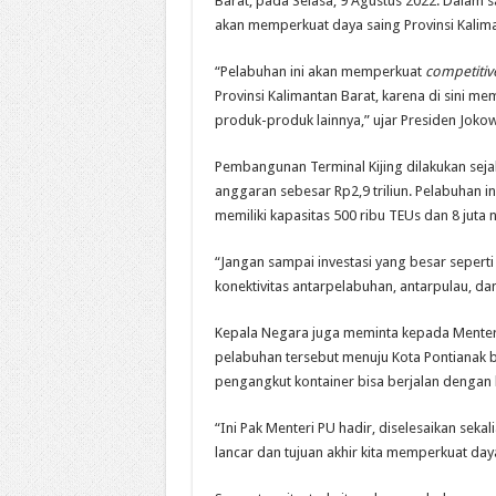
Barat, pada Selasa, 9 Agustus 2022. Dalam
akan memperkuat daya saing Provinsi Kalima
“Pelabuhan ini akan memperkuat
competitiv
Provinsi Kalimantan Barat, karena di sini me
produk-produk lainnya,” ujar Presiden Jokow
Pembangunan Terminal Kijing dilakukan sej
anggaran sebesar Rp2,9 triliun. Pelabuhan i
memiliki kapasitas 500 ribu TEUs dan 8 juta 
“Jangan sampai investasi yang besar seperti
konektivitas antarpelabuhan, antarpulau, da
Kepala Negara juga meminta kepada Menteri
pelabuhan tersebut menuju Kota Pontianak b
pengangkut kontainer bisa berjalan dengan 
“Ini Pak Menteri PU hadir, diselesaikan sek
lancar dan tujuan akhir kita memperkuat daya