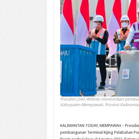
Presiden Joko Widodo meresmikan pembangu
Kabupaten Mempawah, Provinsi Kalimantan B
KALIMANTAN TODAY, MEMPAWAH – Presiden 
pembangunan Terminal Kijing Pelabuhan Pon