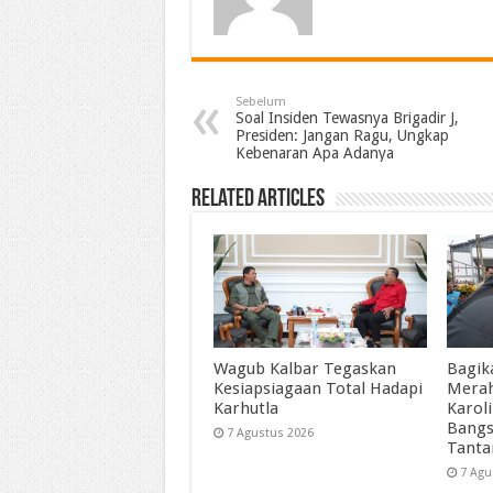
Sebelum
Soal Insiden Tewasnya Brigadir J,
Presiden: Jangan Ragu, Ungkap
Kebenaran Apa Adanya
Related Articles
Wagub Kalbar Tegaskan
Bagik
Kesiapsiagaan Total Hadapi
Merah
Karhutla
Karol
Bangs
7 Agustus 2026
Tant
7 Agu