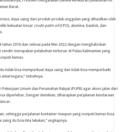
 sambutannya, Presiden mengatakan bahwa kehadiran pelabuhan ini
ntan Barat.
eness
, daya saing dari produk-produk unggulan yang dihasilkan oleh
miliki kekuatan besar
crude palm oil
(CPO), alumina, bauksit, dan
i.
ak tahun 2016 dan selesai pada Mei 2022 dengan menghabiskan
ni sendiri merupakan pelabuhan terbesar di Pulau Kalimantan yang
nonpeti kemas.
 itu tidak bisa memperkuat daya saing dan tidak bisa memperbaiki
n antarnegara,” imbuhnya.
 Pekerjaan Umum dan Perumahan Rakyat (PUPR) agar akses jalan dari
isa diperlebar. Dengan demikian, diharapkan perjalanan kendaraan
lancar.
alian, sehingga perjalanan kontainer maupun yang nonpeti kemas bisa
 saing itu bisa kita lakukan,” ungkapnya.