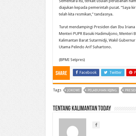
Sementara itu, terkait usulan perubahan na
diajukan kepada pemerintah pusat. “Saya kira
telah kita resmikan,” tandasnya.
Turut mendampingi Presiden dan Ibu Iriana 
Menteri PUPR Basuki Hadimuljono, Menteri 
Kalimantan Barat Sutarmidji, Wakil Gubernur
Utama Pelindo Arif Suhartono.
(BPMI Setpres)
Facebook
Twitter
P
Share
Tags
JOKOWI
PELABUHAN KIJING
PRESI
Tentang Kalimantan Today