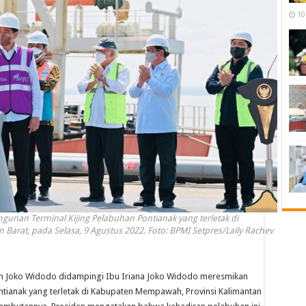
10
nan Terminal Kijing Pelabuhan Pontianak yang terletak di
arat, pada Selasa, 9 Agustus 2022. Foto: BPMI Setpres/Laily Rachev
Joko Widodo didampingi Ibu Iriana Joko Widodo meresmikan
tianak yang terletak di Kabupaten Mempawah, Provinsi Kalimantan