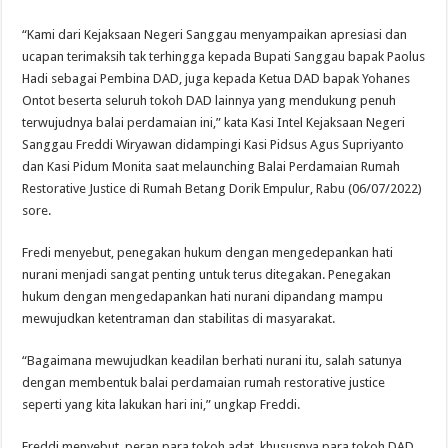
“Kami dari Kejaksaan Negeri Sanggau menyampaikan apresiasi dan
ucapan terimaksih tak terhingga kepada Bupati Sanggau bapak Paolus
Hadi sebagai Pembina DAD, juga kepada Ketua DAD bapak Yohanes
Ontot beserta seluruh tokoh DAD lainnya yang mendukung penuh
terwujudnya balai perdamaian ini,” kata Kasi Intel Kejaksaan Negeri
Sanggau Freddi Wiryawan didampingi Kasi Pidsus Agus Supriyanto
dan Kasi Pidum Monita saat melaunching Balai Perdamaian Rumah
Restorative Justice di Rumah Betang Dorik Empulur, Rabu (06/07/2022)
sore.
Fredi menyebut, penegakan hukum dengan mengedepankan hati
nurani menjadi sangat penting untuk terus ditegakan. Penegakan
hukum dengan mengedapankan hati nurani dipandang mampu
mewujudkan ketentraman dan stabilitas di masyarakat.
“Bagaimana mewujudkan keadilan berhati nurani itu, salah satunya
dengan membentuk balai perdamaian rumah restorative justice
seperti yang kita lakukan hari ini,” ungkap Freddi.
Freddi menyebut, peran para tokoh adat, khususnya para tokoh DAD