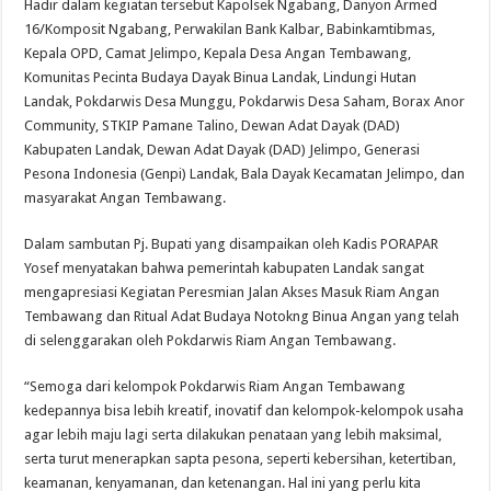
Hadir dalam kegiatan tersebut Kapolsek Ngabang, Danyon Armed
16/Komposit Ngabang, Perwakilan Bank Kalbar, Babinkamtibmas,
Kepala OPD, Camat Jelimpo, Kepala Desa Angan Tembawang,
Komunitas Pecinta Budaya Dayak Binua Landak, Lindungi Hutan
Landak, Pokdarwis Desa Munggu, Pokdarwis Desa Saham, Borax Anor
Community, STKIP Pamane Talino, Dewan Adat Dayak (DAD)
Kabupaten Landak, Dewan Adat Dayak (DAD) Jelimpo, Generasi
Pesona Indonesia (Genpi) Landak, Bala Dayak Kecamatan Jelimpo, dan
masyarakat Angan Tembawang.
Dalam sambutan Pj. Bupati yang disampaikan oleh Kadis PORAPAR
Yosef menyatakan bahwa pemerintah kabupaten Landak sangat
mengapresiasi Kegiatan Peresmian Jalan Akses Masuk Riam Angan
Tembawang dan Ritual Adat Budaya Notokng Binua Angan yang telah
di selenggarakan oleh Pokdarwis Riam Angan Tembawang.
“Semoga dari kelompok Pokdarwis Riam Angan Tembawang
kedepannya bisa lebih kreatif, inovatif dan kelompok-kelompok usaha
agar lebih maju lagi serta dilakukan penataan yang lebih maksimal,
serta turut menerapkan sapta pesona, seperti kebersihan, ketertiban,
keamanan, kenyamanan, dan ketenangan. Hal ini yang perlu kita