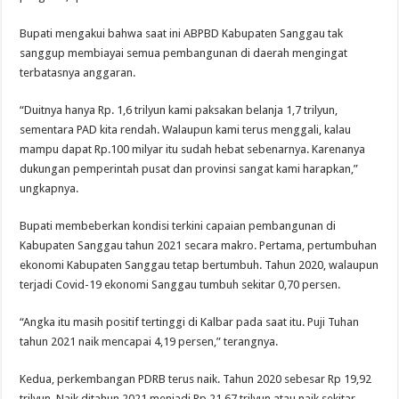
Bupati mengakui bahwa saat ini ABPBD Kabupaten Sanggau tak
sanggup membiayai semua pembangunan di daerah mengingat
terbatasnya anggaran.
“Duitnya hanya Rp. 1,6 trilyun kami paksakan belanja 1,7 trilyun,
sementara PAD kita rendah. Walaupun kami terus menggali, kalau
mampu dapat Rp.100 milyar itu sudah hebat sebenarnya. Karenanya
dukungan pemperintah pusat dan provinsi sangat kami harapkan,”
ungkapnya.
Bupati membeberkan kondisi terkini capaian pembangunan di
Kabupaten Sanggau tahun 2021 secara makro. Pertama, pertumbuhan
ekonomi Kabupaten Sanggau tetap bertumbuh. Tahun 2020, walaupun
terjadi Covid-19 ekonomi Sanggau tumbuh sekitar 0,70 persen.
“Angka itu masih positif tertinggi di Kalbar pada saat itu. Puji Tuhan
tahun 2021 naik mencapai 4,19 persen,” terangnya.
Kedua, perkembangan PDRB terus naik. Tahun 2020 sebesar Rp 19,92
trilyun. Naik ditahun 2021 menjadi Rp 21,67 trilyun atau naik sekitar