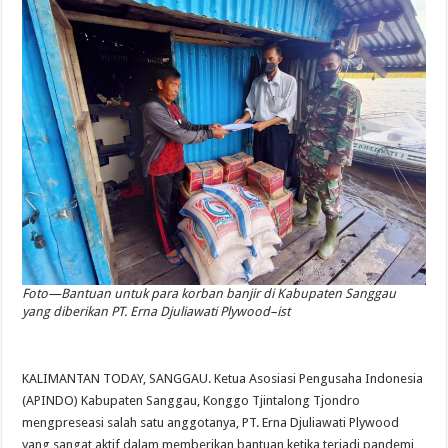
Foto—Bantuan untuk para korban banjir di Kabupaten Sanggau
yang diberikan PT. Erna Djuliawati Plywood–ist
KALIMANTAN TODAY, SANGGAU. Ketua Asosiasi Pengusaha Indonesia
(APINDO) Kabupaten Sanggau, Konggo Tjintalong Tjondro
mengpreseasi salah satu anggotanya, PT. Erna Djuliawati Plywood
yang sangat aktif dalam memberikan bantuan ketika terjadi pandemi