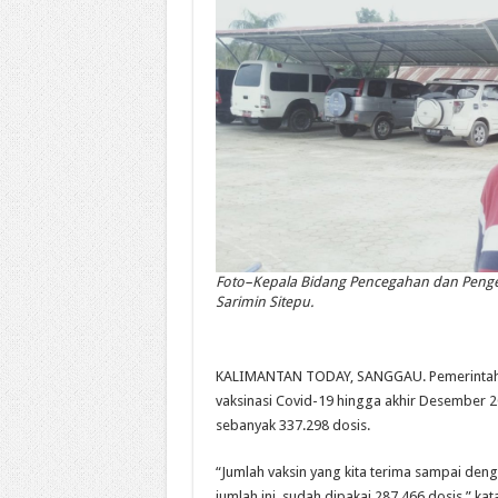
Foto–Kepala Bidang Pencegahan dan Pengen
Sarimin Sitepu.
KALIMANTAN TODAY, SANGGAU. Pemerintah 
vaksinasi Covid-19 hingga akhir Desember 202
sebanyak 337.298 dosis.
“Jumlah vaksin yang kita terima sampai den
jumlah ini, sudah dipakai 287.466 dosis,” k