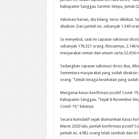
Kabupaten Sanggau Sarimin Sitepu, Jumat (2
Vaksinasi harian, dia bilang, terus dikebut
divaksin. Dari jumlah ini, sebanyak 1.349 or
Ia menyebut, saat ini capaian vaksinasi dos
sebanyak 178.321 orang. Rinciannya, 2.146 t
masyarakat rentan dan umum serta 32.654 r
Sedangkan capaian vaksinasi dosis dua, dib
Sementara masyarakat yang sudah divaksin d
orang. “Untuk tenaga kesehatan yang sudah 
Mengenai kasus konfirmasi positif Covid-19,
Kabupaten Sanggau. “Sejak 8 November hing
Covid-19,” katanya.
Secara kumulatif sejak diumumkan kasus kon
Maret 2020 lalu, jumlah konfirmasi positif 
jumlah ini, 4.982 orang telah sembuh dan 6