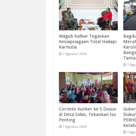
Wagub Kalbar Tegaskan
Bagik
Kesiapsiagaan Total Hadapi
Merah
Karhutla
Karol
Bangs
7 Agustus 2026
Tant
7 Agu
Cornelis Kunker ke 5 Dusun
Guber
di Desa Sidas, Tekankan Isu
Duku
Penting
PERHI
Ketah
7 Agustus 2026
7 Agu