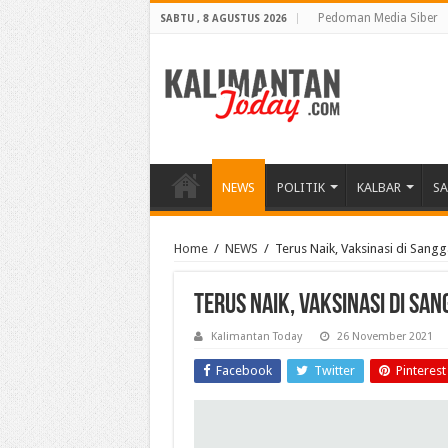
Pedoman Media Siber
SABTU , 8 AGUSTUS 2026
NEWS
POLITIK
KALBAR
S
Home
/
NEWS
/
Terus Naik, Vaksinasi di Sang
Terus Naik, Vaksinasi di Sa
Kalimantan Today
26 November 2021
Facebook
Twitter
Pinterest