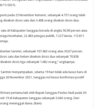
6/11/2021).
. Seperti pada 25 November kemarin, sebanyak 4.757 orang telah
ang divaksin dosis satu dan 3.408 orang divaksin dosis dua.
is satu di Kabupaten Sanggau berada di angka 50,90 persen atau
enaga kesehatan, 22.483 petugas publik, 7.227 lansia, 113.811
emaja.
eberkan Sarimin, sebanyak 107.463 orang atau 30,67 persen.
osis satu dan belum divaksin dosis dua sebanyak 70.858
divaksin dosis tiga sebanyak 1.682 orang,” ungkapnya.
 Sarimin menyampaikan, selama 19 hari tidak ada kasus baru di
ga 26 November 2021, Sanggau nol kasus konfirmasi positif
firmasi pertama kali oleh Bupati Sanggau Paolus Hadi pada 30
Covid-19 di Kabupaten Sanggau sebanyak 5.043 orang. Dari
1 orang meninggal dunia. (Ram)