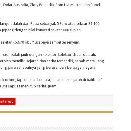
ia, Dolar Australia, Zloty Polandia, Som Uzbekistan dan Rubel
ainya adalah dari Rusia sebanyak 5 Euro atau sekitar 81.100
 Jepang dengan nilai konversi sekitar 600 rupiah.
 sekitar Rp.670 ribu,” ucapnya sambil tersenyum.
 masih kalah jauh dengan kolektor-kolektor diluar daerah.
roleh memiliki sejarah dan cerita tersendiri, sebab mata uang
ung para sahabatnya yang berasal dari berbagai negara.
i online, tapi tidak ada cerita, kesan dan sejarah di balik itu,”
BM Kapuas menutup cerita. (Ram)
interest