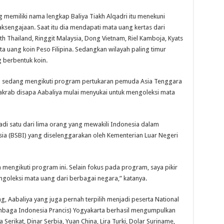
emiliki nama lengkap Baliya Tiakh Alqadri itu menekuni
aksengajaan. Saat itu dia mendapati mata uang kertas dari
h Thailand, Ringgit Malaysia, Dong Vietnam, Riel Kamboja, Kyats
a uang koin Peso Filipina. Sedangkan wilayah paling timur
 berbentuk koin.
ka sedang mengikuti program pertukaran pemuda Asia Tenggara
g akrab disapa Aabaliya mulai menyukai untuk mengoleksi mata
jadi satu dari lima orang yang mewakili Indonesia dalam
a (BSBI) yang diselenggarakan oleh Kementerian Luar Negeri
 mengikuti program ini. Selain fokus pada program, saya pikir
engoleksi mata uang dari berbagai negara,” katanya.
, Aabaliya yang juga pernah terpilih menjadi peserta National
(Lembaga Indonesia Prancis) Yogyakarta berhasil mengumpulkan
Serikat, Dinar Serbia, Yuan China, Lira Turki, Dolar Suriname,