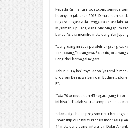
Kepada KalimantanToday.com, pemuda yang m
hobinya sejak tahun 2013. Dimulai dari ketid
negara-negara Asia Tenggara antara lain Bat
Myanmar, Kip Laos, dan Dolar Singapura sert
benua Asia ia memiliki mata uang Yen Jepang
“Uang-uang ini saya peroleh langsung keti
dan Jepang,” terangnya. Sejak itu, pria yan
uang dari berbagai negara.
Tahun 2014, lanjutnya, Aabaliya terpilih men
program Beasiswa Seni dan Budaya Indonesi
RI.
“Ada 70 pemuda dari 45 negara yang terpilih
ini bisa jadi salah satu kesempatan untuk m
Selama tiga bulan program BSBI berlangsung
Internship di Institut Francais Indonesia 
14 mata uang asing antara lain Dolar Amerika 